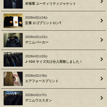
米海軍 ユーティリティジャケット
2026
02
24
年
月
日
定番 ロゴプリントロンT
2026
02
22
年
月
日
デニムパーカー
2026
02
20
年
月
日
J-100 サイズ欠け分入荷致しました！
2026
02
19
年
月
日
エアフォースプリント
2026
02
17
年
月
日
デニムウエスタン