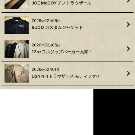
JOE McCOY チノトラウザース
2026
02
06
年
月
日
BUCO カスタムジャケット
2026
02
05
年
月
日
12ozフルジップパーカー入荷！
2026
02
01
年
月
日
USN N-1トラウザース モディファイ