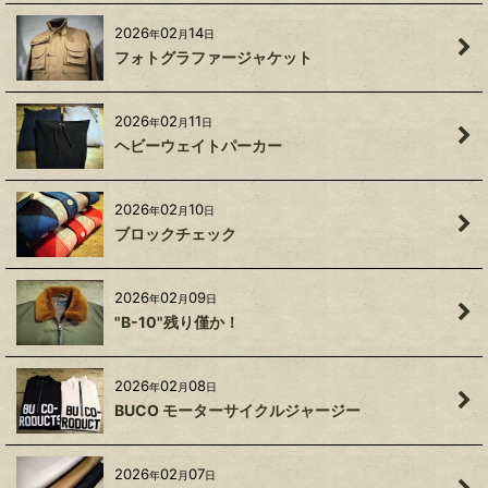
2026
02
14
年
月
日
フォトグラファージャケット
2026
02
11
年
月
日
ヘビーウェイトパーカー
2026
02
10
年
月
日
ブロックチェック
2026
02
09
年
月
日
"B-10"残り僅か！
2026
02
08
年
月
日
BUCO モーターサイクルジャージー
2026
02
07
年
月
日