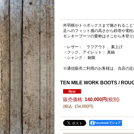
外羽根がトゥボックスまで施されること
足へのフィット感の高さから鉄塔や電柱
モンキーブーツの愛称はそこから木登り
・レザー： ラフアウト 、素上げ
・フック、アイレット： 真鍮
・シャンク： 銅製
※通信販売ご利用のお客様は、当店の定
TEN MILE WORK BOOTS / ROU
販売価格
:
140,000円
(税別)
(
税込
:
154,000円
)
Facebookでシェア