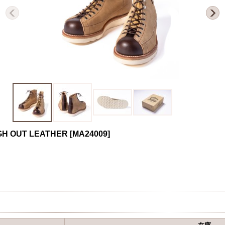
GH OUT LEATHER
[
MA24009
]