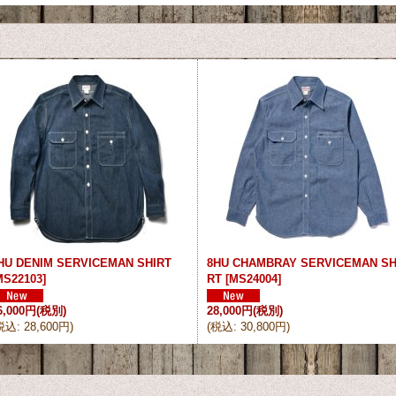
HU DENIM SERVICEMAN SHIRT
8HU CHAMBRAY SERVICEMAN SH
MS22103
]
RT
[
MS24004
]
6,000円
(税別)
28,000円
(税別)
税込
:
28,600円
)
(
税込
:
30,800円
)