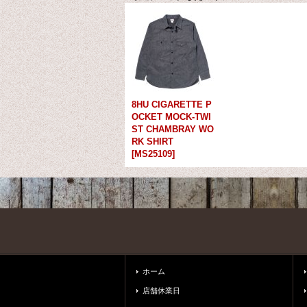
8HU CIGARETTE P
OCKET MOCK-TWI
ST CHAMBRAY WO
RK SHIRT
[
MS25109
]
ホーム
店舗休業日