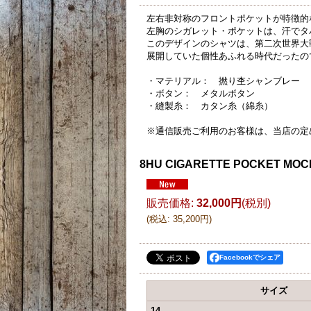
左右非対称のフロントポケットが特徴的な
左胸のシガレット・ポケットは、汗でタ
このデザインのシャツは、第二次世界大
展開していた個性あふれる時代だったの
・マテリアル： 撚り杢シャンブレー
・ボタン： メタルボタン
・縫製糸： カタン糸（綿糸）
※通信販売ご利用のお客様は、当店の定
8HU CIGARETTE POCKET MOC
販売価格
:
32,000円
(税別)
(
税込
:
35,200円
)
Facebookでシェア
サイズ
14