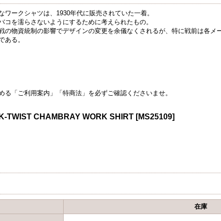
ワークシャツは、1930年代に販売されていた一着。
バコを濡らさないようにするために考えられたもの。
戦の物資統制の影響でデザインの変更を余儀なくされるが、特に戦前は各メ
である。
める「ご利用案内」「特商法」を必ずご確認くださいませ。
K-TWIST CHAMBRAY WORK SHIRT
[
MS25109
]
在庫