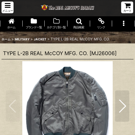
メニュー
カート
ホーム
ブランド一覧
カテゴリ別一覧
商品検索
リンク
>
>
>
TYPE L-2B REAL McCOY MFG. CO.
ホーム
MILITARY
JACKET
TYPE L-2B REAL McCOY MFG. CO.
[
MJ26006
]