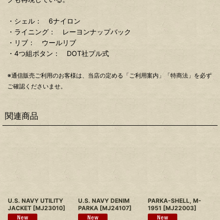
・シェル： 6ナイロン
・ライニング： レーヨンナップバック
・リブ： ウールリブ
・4つ組ボタン： DOT社プル式
※通信販売ご利用のお客様は、当店の定める「ご利用案内」「特商法」を必ず
ご確認くださいませ。
関連商品
U.S. NAVY UTILITY
U.S. NAVY DENIM
PARKA-SHELL, M-
JACKET
[
MJ23010
]
PARKA
[
MJ24107
]
1951
[
MJ22003
]