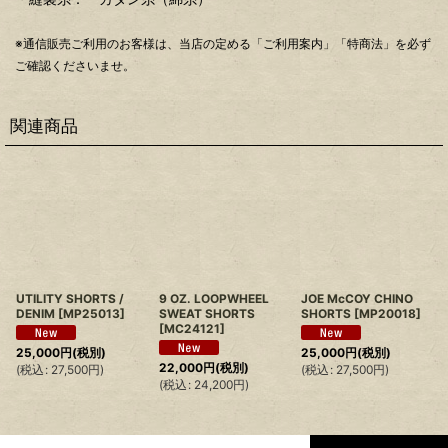
※通信販売ご利用のお客様は、当店の定める「ご利用案内」「特商法」を必ず
ご確認くださいませ。
関連商品
UTILITY SHORTS /
9 OZ. LOOPWHEEL
JOE McCOY CHINO
DENIM
[
MP25013
]
SWEAT SHORTS
SHORTS
[
MP20018
]
[
MC24121
]
25,000
円
(税別)
25,000
円
(税別)
22,000
円
(税別)
(
税込
:
27,500
円
)
(
税込
:
27,500
円
)
(
税込
:
24,200
円
)