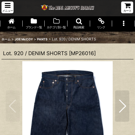
メニュー
カート
ホーム
ブランド一覧
カテゴリ別一覧
商品検索
リンク
>
>
>
Lot. 920 / DENIM SHORTS
ホーム
JOE McCOY
PANTS
Lot. 920 / DENIM SHORTS
[
MP26016
]