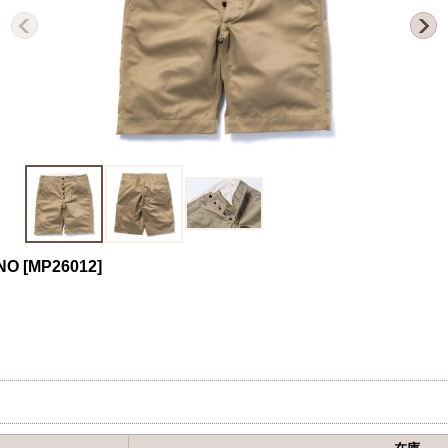
INO
[
MP26012
]