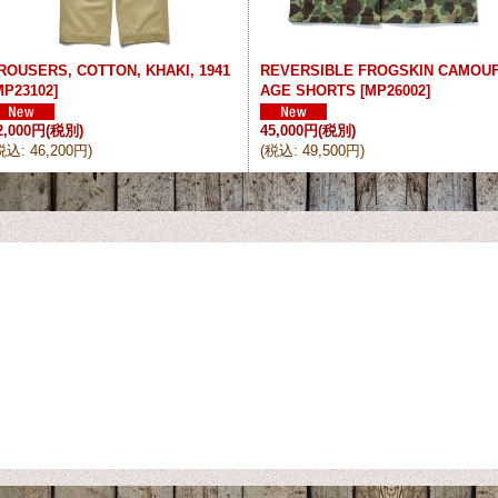
ROUSERS, COTTON, KHAKI, 1941
REVERSIBLE FROGSKIN CAMOU
MP23102
]
AGE SHORTS
[
MP26002
]
2,000円
(税別)
45,000円
(税別)
税込
:
46,200円
)
(
税込
:
49,500円
)