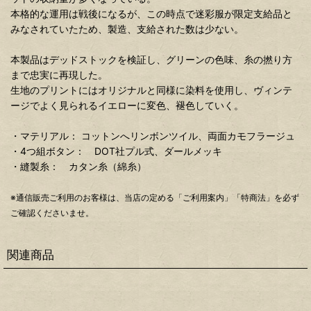
本格的な運用は戦後になるが、この時点で迷彩服が限定支給品と
みなされていたため、製造、支給された数は少ない。
本製品はデッドストックを検証し、グリーンの色味、糸の撚り方
まで忠実に再現した。
生地のプリントにはオリジナルと同様に染料を使用し、ヴィンテ
ージでよく見られるイエローに変色、褪色していく。
・マテリアル： コットンへリンボンツイル、両面カモフラージュ
・4つ組ボタン： DOT社プル式、ダールメッキ
・縫製糸： カタン糸（綿糸）
※通信販売ご利用のお客様は、当店の定める「ご利用案内」「特商法」を必ず
ご確認くださいませ。
関連商品