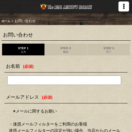
>
お問い合わせ
ホーム
お問い合わせ
STEP 1
STEP 2
STEP 3
入力
確認
完了
お名前
[
必須
]
メールアドレス
[
必須
]
※メールに関するお願い
・迷惑メールフィルターをご利用のお客様
迷惑メールフィルターの設定が強い場合、当店からのメール