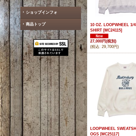
ショップインフォ
商品トップ
10 OZ. LOOPWHEEL 1/4
SHIRT
[
MC24115
]
27,000円
(税別)
(
税込
:
29,700円
)
LOOPWHEEL SWEATSHI
OGS
[
MC25117
]