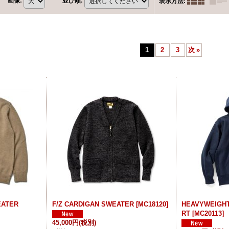
画像
:
並び順
:
表示方法
:
1
2
3
次
»
EATER
F/Z CARDIGAN SWEATER
[
MC18120
]
HEAVYWEIGH
RT
[
MC20113
]
45,000円
(税別)