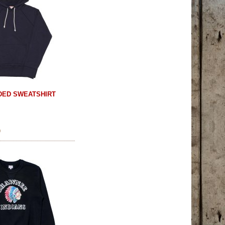
DED SWEATSHIRT
)