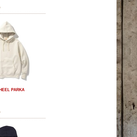
)
WHEEL PARKA
)