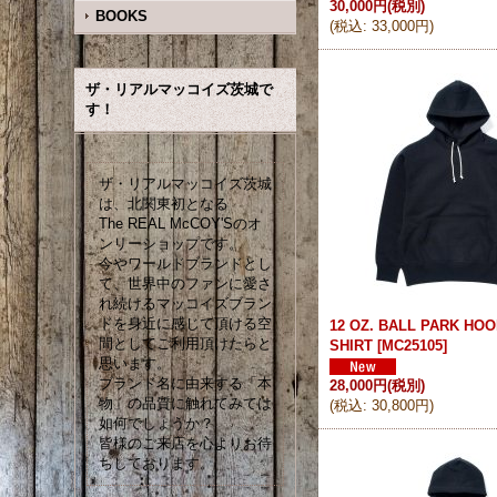
30,000円
(税別)
BOOKS
(
税込
:
33,000円
)
ザ・リアルマッコイズ茨城で
す！
ザ・リアルマッコイズ茨城
は、北関東初となる
The REAL McCOY'Sのオ
ンリーショップです。
今やワールドブランドとし
て、世界中のファンに愛さ
れ続けるマッコイズブラン
ドを身近に感じて頂ける空
12 OZ. BALL PARK HO
間としてご利用頂けたらと
SHIRT
[
MC25105
]
思います。
ブランド名に由来する「本
28,000円
(税別)
物」の品質に触れてみては
(
税込
:
30,800円
)
如何でしょうか？
皆様のご来店を心よりお待
ちしております。