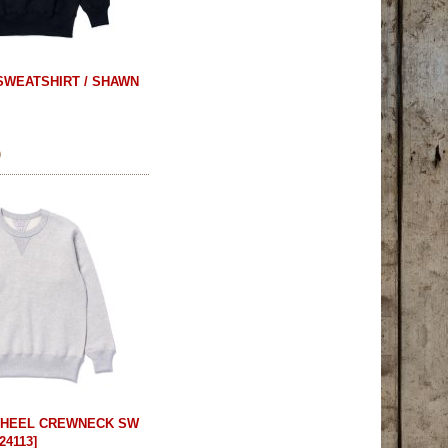
WEATSHIRT / SHAWN
)
WHEEL CREWNECK SW
24113
]