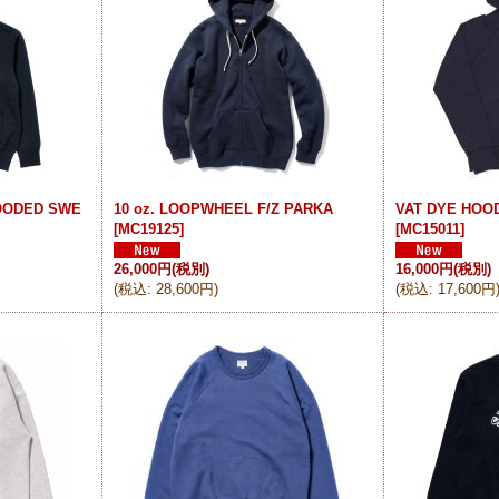
HOODED SWE
10 oz. LOOPWHEEL F/Z PARKA
VAT DYE HOO
[
MC19125
]
[
MC15011
]
26,000円
(税別)
16,000円
(税別)
(
税込
:
28,600円
)
(
税込
:
17,600円