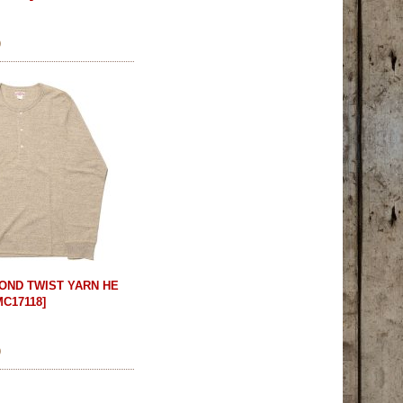
)
OND TWIST YARN HE
MC17118
]
)