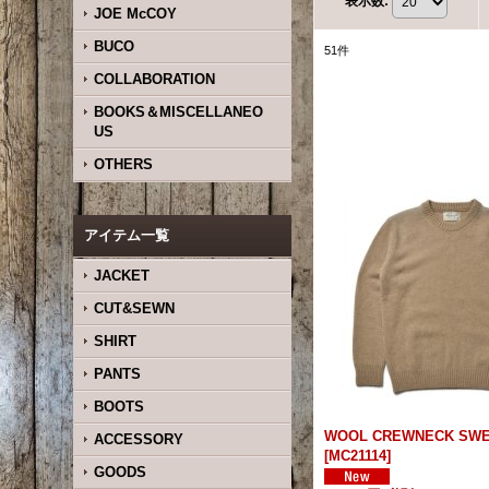
表示数
:
JOE McCOY
BUCO
51
件
COLLABORATION
BOOKS＆MISCELLANEO
US
OTHERS
アイテム一覧
JACKET
CUT&SEWN
SHIRT
PANTS
BOOTS
WOOL CREWNECK SW
ACCESSORY
[
MC21114
]
GOODS