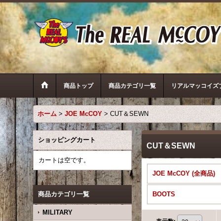
商品トップ
商品カテゴリ一覧
リアルマッコイズ
ホーム
>
JOE McCOY
>
CUT＆SEWN
ショッピングカート
CUT＆SEWN
カートは空です。
JOE McCOY (全商品)
商品カテゴリ一覧
BOOTS
MILITARY