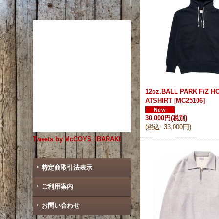
12oz.BALL PARK F/Z 
ATSHIRT
[
MC25106
]
30,000円
(税別)
(
税込
:
33,000円
)
Tweets by McCOYS_IBARAKI
特定商取引法表示
ご利用案内
お問い合わせ