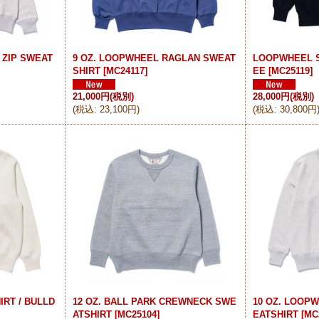
 ZIP SWEAT
9 OZ. LOOPWHEEL RAGLAN SWEAT
LOOPWHEEL S
SHIRT
[
MC24117
]
EE
[
MC25119
]
21,000円
(税別)
28,000円
(税別)
(
税込
:
23,100円
)
(
税込
:
30,800円
RT / BULLD
12 OZ. BALL PARK CREWNECK SWE
10 OZ. LOOP
ATSHIRT
[
MC25104
]
EATSHIRT
[
MC