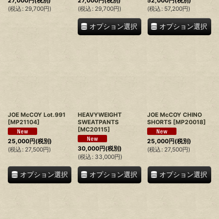
27,000
円
(税別)
27,000
円
(税別)
52,000
円
(税別)
(
税込
:
29,700
円
)
(
税込
:
29,700
円
)
(
税込
:
57,200
円
)
オプション選択
オプション選択
JOE McCOY Lot.991
HEAVYWEIGHT
JOE McCOY CHINO
[
MP21104
]
SWEATPANTS
SHORTS
[
MP20018
]
[
MC20115
]
25,000
円
(税別)
25,000
円
(税別)
30,000
円
(税別)
(
税込
:
27,500
円
)
(
税込
:
27,500
円
)
(
税込
:
33,000
円
)
オプション選択
オプション選択
オプション選択