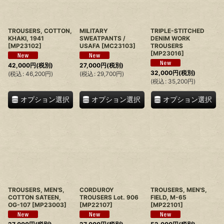
TROUSERS, COTTON,
MILITARY
TRIPLE-STITCHED
KHAKI, 1941
SWEATPANTS /
DENIM WORK
[
MP23102
]
USAFA
[
MC23103
]
TROUSERS
[
MP23016
]
42,000
円
(税別)
27,000
円
(税別)
32,000
円
(税別)
(
税込
:
46,200
円
)
(
税込
:
29,700
円
)
(
税込
:
35,200
円
)
オプション選択
オプション選択
オプション選択
TROUSERS, MEN'S,
CORDUROY
TROUSERS, MEN'S,
COTTON SATEEN,
TROUSERS Lot. 906
FIELD, M-65
OG-107
[
MP23003
]
[
MP22107
]
[
MP22101
]