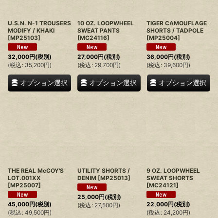
U.S.N. N-1 TROUSERS
10 OZ. LOOPWHEEL
TIGER CAMOUFLAGE
MODIFY / KHAKI
SWEAT PANTS
SHORTS / TADPOLE
[
MP25103
]
[
MC24116
]
[
MP25004
]
32,000
円
(税別)
27,000
円
(税別)
36,000
円
(税別)
(
税込
:
35,200
円
)
(
税込
:
29,700
円
)
(
税込
:
39,600
円
)
オプション選択
オプション選択
オプション選択
THE REAL McCOY'S
UTILITY SHORTS /
9 OZ. LOOPWHEEL
LOT.001XX
DENIM
[
MP25013
]
SWEAT SHORTS
[
MP25007
]
[
MC24121
]
25,000
円
(税別)
45,000
円
(税別)
22,000
円
(税別)
(
税込
:
27,500
円
)
(
税込
:
49,500
円
)
(
税込
:
24,200
円
)