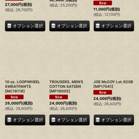
27,000
円
(税別)
(
税込
:
35,200
円
)
11,000
円
(税別)
(
税込
:
29,700
円
)
(
税込
:
12,100
円
)
オプション選択
オプション選択
オプション選択
10 oz. LOOPWHEEL
TROUSERS, MEN'S
JOE McCOY Lot.920B
SWEATPANTS
COTTON SATEEN
[
MP17041
]
[
MC18118
]
[
MP18005
]
24,000
円
(税別)
26,000
円
(税別)
24,000
円
(税別)
(
税込
:
26,400
円
)
(
税込
:
28,600
円
)
(
税込
:
26,400
円
)
オプション選択
オプション選択
オプション選択