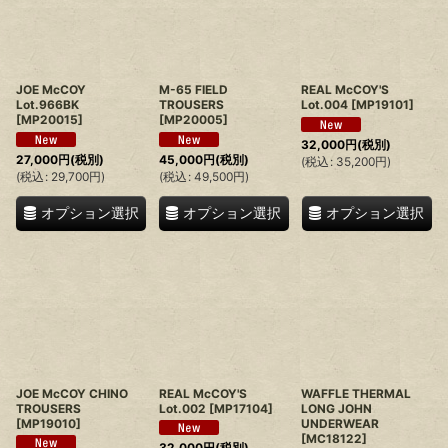
JOE McCOY
M-65 FIELD
REAL McCOY'S
Lot.966BK
TROUSERS
Lot.004
[
MP19101
]
[
MP20015
]
[
MP20005
]
32,000
円
(税別)
27,000
円
(税別)
45,000
円
(税別)
(
税込
:
35,200
円
)
(
税込
:
29,700
円
)
(
税込
:
49,500
円
)
オプション選択
オプション選択
オプション選択
JOE McCOY CHINO
REAL McCOY'S
WAFFLE THERMAL
TROUSERS
Lot.002
[
MP17104
]
LONG JOHN
[
MP19010
]
UNDERWEAR
[
MC18122
]
32,000
円
(税別)