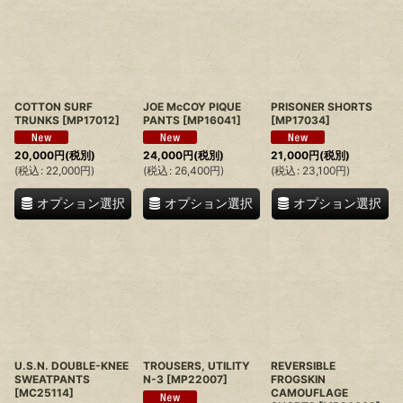
COTTON SURF
JOE McCOY PIQUE
PRISONER SHORTS
TRUNKS
[
MP17012
]
PANTS
[
MP16041
]
[
MP17034
]
20,000
円
(税別)
24,000
円
(税別)
21,000
円
(税別)
(
税込
:
22,000
円
)
(
税込
:
26,400
円
)
(
税込
:
23,100
円
)
オプション選択
オプション選択
オプション選択
U.S.N. DOUBLE-KNEE
TROUSERS, UTILITY
REVERSIBLE
SWEATPANTS
N-3
[
MP22007
]
FROGSKIN
[
MC25114
]
CAMOUFLAGE