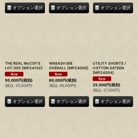
オプション選択
オプション選択
オプション選択
THE REAL McCOY'S
WABASH BIB
UTILITY SHORTS /
LOT.005
[
MP24102
]
OVERALL
[
MP24006
]
COTTON SATEEN
[
MP24004
]
50,000
円
(税別)
60,000
円
(税別)
25,000
円
(税別)
(
税込
:
55,000
円
)
(
税込
:
66,000
円
)
(
税込
:
27,500
円
)
オプション選択
オプション選択
オプション選択