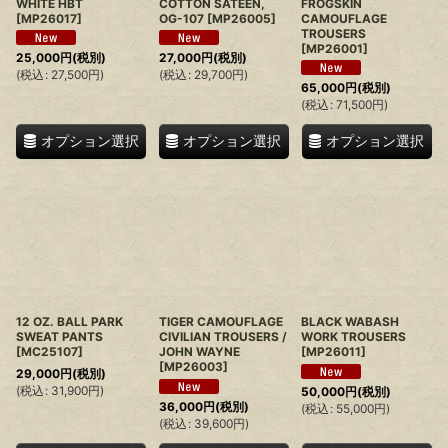
WHITE HBT
COTTON SATEEN,
FROGSKIN
[
MP26017
]
OG-107
[
MP26005
]
CAMOUFLAGE
TROUSERS
[
MP26001
]
25,000
円
(税別)
27,000
円
(税別)
(
税込
:
27,500
円
)
(
税込
:
29,700
円
)
65,000
円
(税別)
(
税込
:
71,500
円
)
オプション選択
オプション選択
オプション選択
12 OZ. BALL PARK
TIGER CAMOUFLAGE
BLACK WABASH
SWEAT PANTS
CIVILIAN TROUSERS /
WORK TROUSERS
[
MC25107
]
JOHN WAYNE
[
MP26011
]
[
MP26003
]
29,000
円
(税別)
(
税込
:
31,900
円
)
50,000
円
(税別)
36,000
円
(税別)
(
税込
:
55,000
円
)
(
税込
:
39,600
円
)