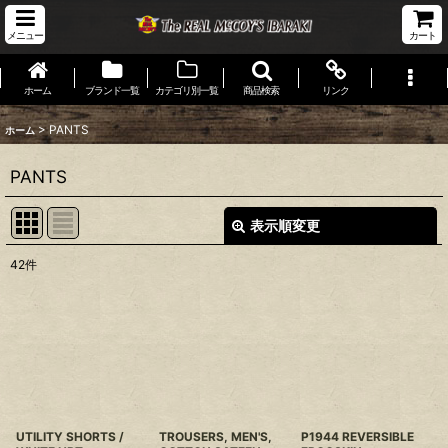
メニュー
カート
ホーム
ブランド一覧
カテゴリ別一覧
商品検索
リンク
>
PANTS
ホーム
PANTS
表示順変更
閉じる
42
件
表示数
:
並び順
:
絞り込む
UTILITY SHORTS /
TROUSERS, MEN'S,
P1944 REVERSIBLE