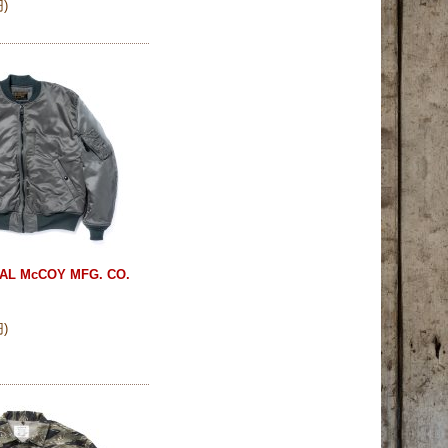
円
)
AL McCOY MFG. CO.
)
円
)