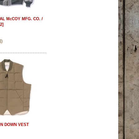
AL McCOY MFG. CO. /
2
]
)
円
)
ON DOWN VEST