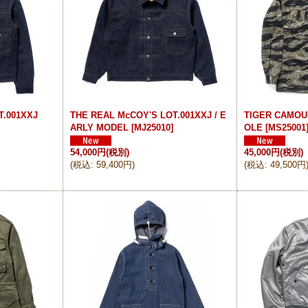
T.001XXJ
THE REAL McCOY'S LOT.001XXJ / E
TIGER CAMOU
ARLY MODEL
[
MJ25010
]
OLE
[
MS25001
54,000円
(税別)
45,000円
(税別)
(
税込
:
59,400円
)
(
税込
:
49,500円