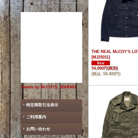
THE REAL McCOY'S LO
[
MJ25011
]
54,000円
(税別)
(
税込
:
59,400円
)
Tweets by McCOYS_IBARAKI
特定商取引法表示
ご利用案内
お問い合わせ