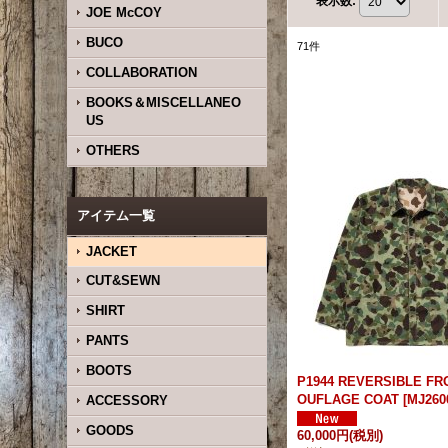
表示数
:
JOE McCOY
BUCO
71
件
COLLABORATION
BOOKS＆MISCELLANEO
US
OTHERS
アイテム一覧
JACKET
CUT&SEWN
SHIRT
PANTS
BOOTS
P1944 REVERSIBLE FR
OUFLAGE COAT
[
MJ260
ACCESSORY
GOODS
60,000円
(税別)