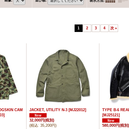
画像
:
並び順
:
表示方法
:
1
2
3
4
次
»
OGSKIN CAM
JACKET, UTILITY N-3
[
MJ22012
]
TYPE B-6 REA
03
]
[
MJ25121
]
32,000円
(税別)
(
税込
:
35,200円
)
580,000円
(税別