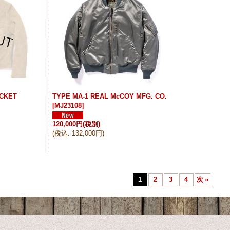
CKET
TYPE MA-1 REAL McCOY MFG. CO.
[
MJ23108
]
120,000円
(税別)
(
税込
:
132,000円
)
1
2
3
4
次
»