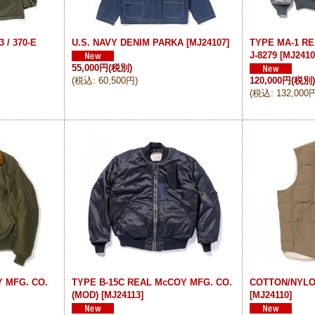
 / 370-E
U.S. NAVY DENIM PARKA
[
MJ24107
]
TYPE MA-1 RE
J-8279
[
MJ2410
55,000円
(税別)
(
税込
:
60,500円
)
120,000円
(税別
(
税込
:
132,000
Y MFG. CO.
TYPE B-15C REAL McCOY MFG. CO.
COTTON/NYL
(MOD)
[
MJ24113
]
[
MJ24110
]