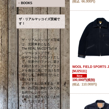
(
税込
:
66,000円
)
BOOKS
ザ・リアルマッコイズ茨城で
す！
ザ・リアルマッコイズ茨城
は、北関東初となる
The REAL McCOY'Sのオ
ンリーショップです。
今やワールドブランドとし
て、世界中のファンに愛さ
れ続けるマッコイズブラン
WOOL FIELD SPORTS 
ドを身近に感じて頂ける空
[
MJ25111
]
間としてご利用頂けたらと
思います。
100,000円
(税別)
ブランド名に由来する「本
(
税込
:
110,000円
)
物」の品質に触れてみては
如何でしょうか？
皆様のご来店を心よりお待
ちしております。