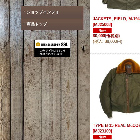
ショップインフォ
JACKETS, FIELD, M-1943
商品トップ
[
MJ25003
]
80,000円
(税別)
(
税込
:
88,000円
)
TYPE B-15 REAL McCO
[
MJ23109
]