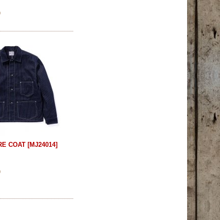
)
RE COAT
[
MJ24014
]
)