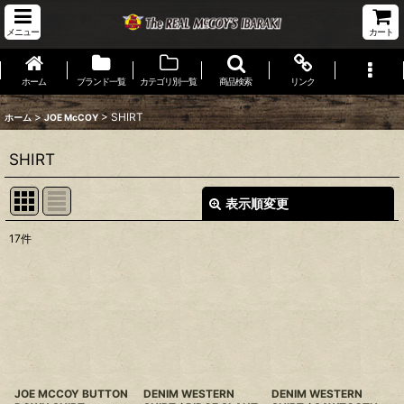
メニュー
カート
ホーム
ブランド一覧
カテゴリ別一覧
商品検索
リンク
>
>
SHIRT
ホーム
JOE McCOY
SHIRT
表示順変更
閉じる
17
件
表示数
:
並び順
:
絞り込む
JOE MCCOY BUTTON
DENIM WESTERN
DENIM WESTERN