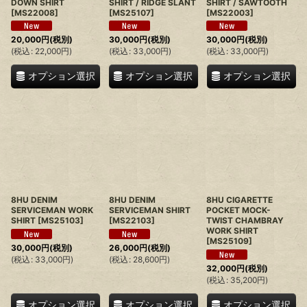
DOWN SHIRT
SHIRT / RIDGE SLANT
SHIRT / SAWTOOTH
[
MS22008
]
[
MS25107
]
[
MS22003
]
20,000
円
(税別)
30,000
円
(税別)
30,000
円
(税別)
(
税込
:
22,000
円
)
(
税込
:
33,000
円
)
(
税込
:
33,000
円
)
オプション選択
オプション選択
オプション選択
8HU DENIM
8HU DENIM
8HU CIGARETTE
SERVICEMAN WORK
SERVICEMAN SHIRT
POCKET MOCK-
SHIRT
[
MS25103
]
[
MS22103
]
TWIST CHAMBRAY
WORK SHIRT
[
MS25109
]
30,000
円
(税別)
26,000
円
(税別)
(
税込
:
33,000
円
)
(
税込
:
28,600
円
)
32,000
円
(税別)
(
税込
:
35,200
円
)
オプション選択
オプション選択
オプション選択