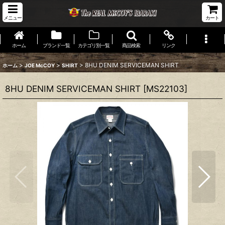
メニュー
カート
ホーム
ブランド一覧
カテゴリ別一覧
商品検索
リンク
>
>
>
8HU DENIM SERVICEMAN SHIRT
ホーム
JOE McCOY
SHIRT
8HU DENIM SERVICEMAN SHIRT
[
MS22103
]