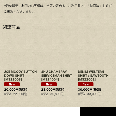
※通信販売ご利用のお客様は、当店の定める「ご利用案内」「特商法」を必ず
ご確認くださいませ。
関連商品
JOE MCCOY BUTTON
8HU CHAMBRAY
DENIM WESTERN
DOWN SHIRT
SERVICEMAN SHIRT
SHIRT / SAWTOOTH
[
MS22008
]
[
MS24004
]
[
MS22003
]
20,000
円
(税別)
28,000
円
(税別)
30,000
円
(税別)
(
税込
:
22,000
円
)
(
税込
:
30,800
円
)
(
税込
:
33,000
円
)