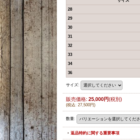
サイズ
28
29
30
31
32
33
34
36
サイズ
:
販売価格
:
25,000円
(税別)
(
税込
:
27,500円
)
数量
:
返品特約に関する重要事項