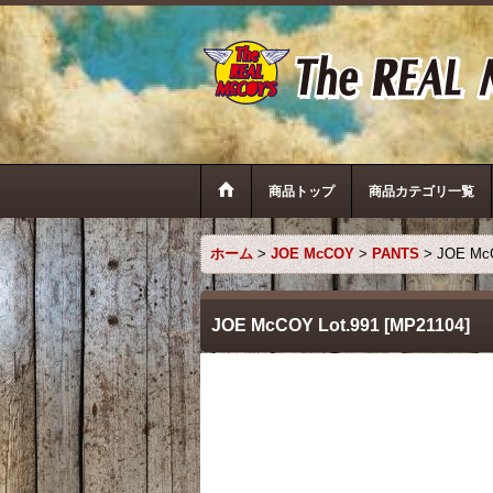
商品トップ
商品カテゴリ一覧
ホーム
>
JOE McCOY
>
PANTS
>
JOE McC
JOE McCOY Lot.991
[
MP21104
]