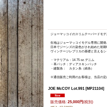
ジョーマッコイのスリムテーパードモデ
生地はジョーマッコイモデル専用に開発さ
日本でジーンズの染色がされ始めた初期
ヴィンテージレプリカの基礎と言えるシ
・マテリアル：14.75 oz.デニム
・革パッチ：ディアスキンパッチ
・縫製糸： カタン糸（綿糸）
※通信販売ご利用のお客様は、当店の定
JOE McCOY Lot.991
[
MP21104
]
販売価格
:
25,000円
(税別)