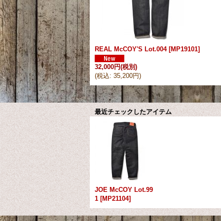
REAL McCOY'S Lot.004
[
MP19101
]
32,000円
(税別)
(
税込
:
35,200円
)
最近チェックしたアイテム
JOE McCOY Lot.99
1
[
MP21104
]