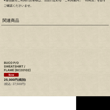
※通信販売ご利用のお客様は、当店の定める「ご利用案内」「特商法」を必ず
ご確認くださいませ。
関連商品
BUCO P/O
SWEATSHIRT /
FLAME
[
BC20102
]
25,000
円
(税別)
(
税込
:
27,500
円
)