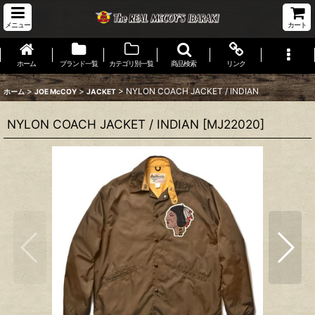
メニュー
カート
ホーム
ブランド一覧
カテゴリ別一覧
商品検索
リンク
>
>
>
NYLON COACH JACKET / INDIAN
ホーム
JOE McCOY
JACKET
NYLON COACH JACKET / INDIAN
[
MJ22020
]