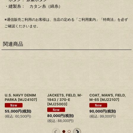
・縫製糸： カタン糸（綿糸）
※通信販売ご利用のお客様は、当店の定める「ご利用案内」「特商法」を必ず
ご確認くださいませ。
関連商品
U.S. NAVY DENIM
JACKETS, FIELD, M-
COAT, MAN'S, FIELD,
PARKA
[
MJ24107
]
1943 / 370-E
M-65
[
MJ22107
]
[
MJ25003
]
55,000
円
(税別)
90,000
円
(税別)
80,000
円
(税別)
(
税込
:
60,500
円
)
(
税込
:
99,000
円
)
(
税込
:
88,000
円
)
(