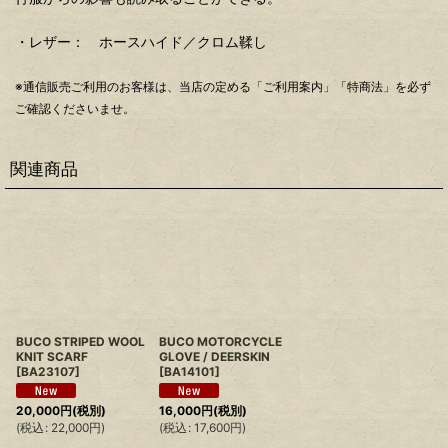
・レザー： ホースハイド／クロム鞣し
※通信販売ご利用のお客様は、当店の定める「ご利用案内」「特商法」を必ず
ご確認くださいませ。
関連商品
BUCO STRIPED WOOL
BUCO MOTORCYCLE
KNIT SCARF
GLOVE / DEERSKIN
[
BA23107
]
[
BA14101
]
20,000
円
(税別)
16,000
円
(税別)
(
税込
:
22,000
円
)
(
税込
:
17,600
円
)