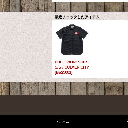
最近チェックしたアイテム
BUCO WORKSHIRT
S/S / CULVER CITY
[
BS25001
]
ホーム