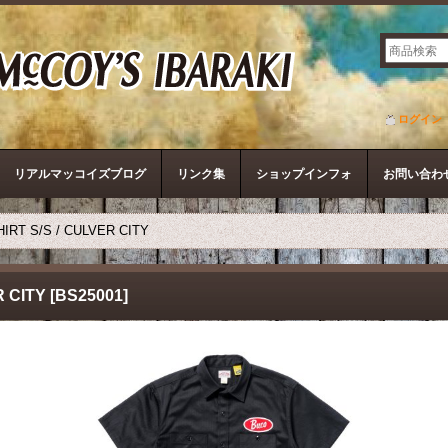
ザ・リアルマッコイズ
ログイン
リアルマッコイズブログ
リンク集
ショップインフォ
お問い合わ
RT S/S / CULVER CITY
 CITY
[
BS25001
]