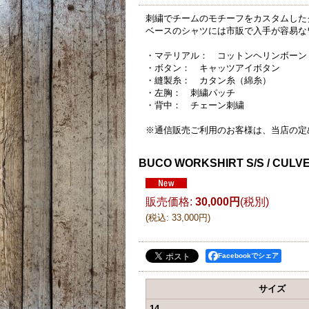
刺繍でチームのモチーフをカスタムした
ベースのシャツには市販で入手が容易な
・マテリアル： コットンヘリンボーン
・ボタン： キャッツアイボタン
・縫製糸： カタン糸（綿糸）
・左胸： 刺繍パッチ
・背中： チェーン刺繍
※通信販売ご利用のお客様は、当店の定
BUCO WORKSHIRT S/S / CULVE
販売価格
:
30,000円
(税別)
(
税込
:
33,000円
)
Facebookでシェア
サイズ
14