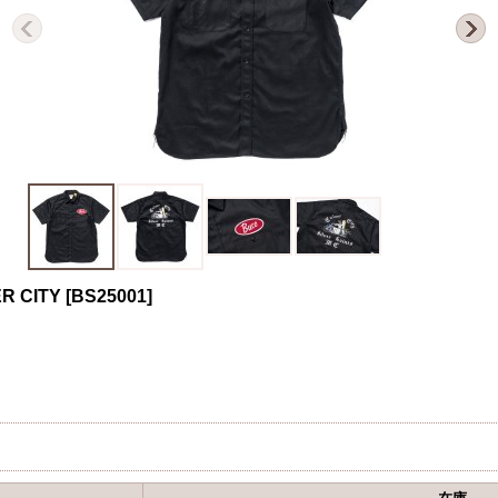
R CITY
[
BS25001
]