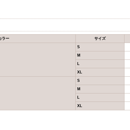
カラー
サイズ
S
M
L
XL
S
M
L
XL