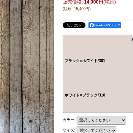
販売価格
:
14,000円
(税別)
(
税込
:
15,400円
)
Facebookでシェア
ブラック×ホワイト/301
ホワイト×ブラック/310
カラー
:
サイズ
: