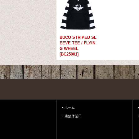
BUCO STRIPED SL
EEVE TEE / FLYIN
G WHEEL
[
BC25001
]
ホーム
店舗休業日