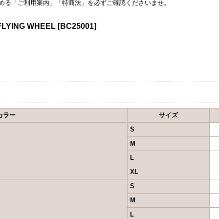
める「ご利用案内」「特商法」を必ずご確認くださいませ。
FLYING WHEEL
[
BC25001
]
カラー
サイズ
S
M
L
XL
S
M
L