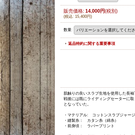
販売価格
:
14,000円
(税別)
(
税込
:
15,400円
)
数量
:
返品特約に関する重要事項
肌触りの良いスラブ生地を使用した長袖
戦後には既にライディングセーターに取
となっていた。
・マテリアル: コットンスラブジャー
・縫製糸： カタン糸（綿糸）
・前身頃： ラバープリント