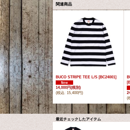
関連商品
BUCO STRIPE TEE L/S
[
BC24001
]
B
[
14,000円
(税別)
(
税込
:
15,400円
)
2
(
最近チェックしたアイテム