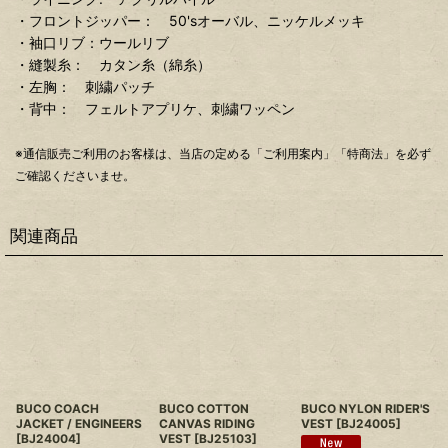
・フロントジッパー： 50'sオーバル、ニッケルメッキ
・袖口リブ：ウールリブ
・縫製糸： カタン糸（綿糸）
・左胸： 刺繍パッチ
・背中： フェルトアプリケ、刺繍ワッペン
※通信販売ご利用のお客様は、当店の定める「ご利用案内」「特商法」を必ず
ご確認くださいませ。
関連商品
BUCO COACH
BUCO COTTON
BUCO NYLON RIDER'S
JACKET / ENGINEERS
CANVAS RIDING
VEST
[
BJ24005
]
[
BJ24004
]
VEST
[
BJ25103
]