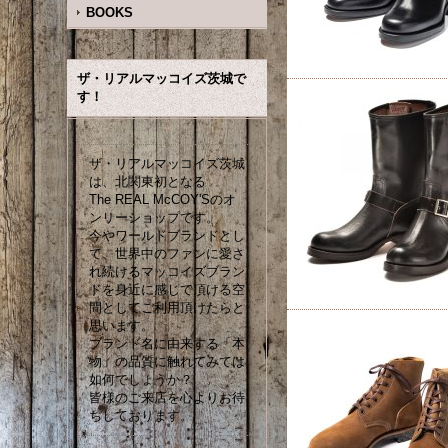
BOOKS
ザ・リアルマッコイズ茨城で
す！
ザ・リアルマッコイズ茨城
は、北関東初となる
The REAL McCOY'Sのオ
ンリーショップです。
今やワールドブランドとし
て、世界中のファンに愛さ
れ続けるマッコイズブラン
ドを身近に感じて頂ける空
間としてご利用頂けたらと
思います。
ブランド名に由来する「本
物」の品質に触れてみては
如何でしょうか？
皆様のご来店を心よりお待
ちしております。