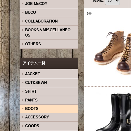
表示数
:
JOE McCOY
BUCO
6
件
COLLABORATION
BOOKS＆MISCELLANEO
US
OTHERS
アイテム一覧
JACKET
CUT&SEWN
SHIRT
PANTS
BOOTS
ACCESSORY
GOODS