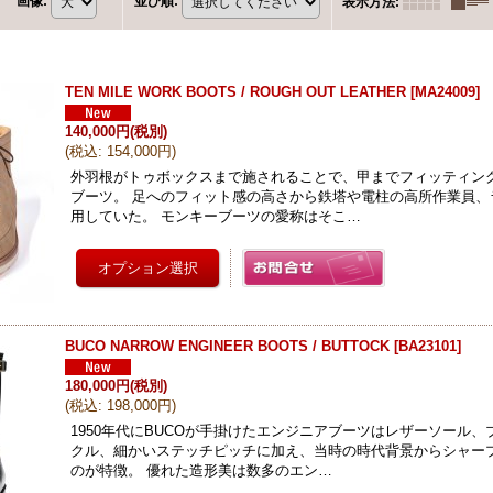
画像
:
並び順
:
表示方法
:
TEN MILE WORK BOOTS / ROUGH OUT LEATHER
[
MA24009
]
140,000円
(税別)
(
税込
:
154,000円
)
外羽根がトゥボックスまで施されることで、甲までフィッティン
ブーツ。 足へのフィット感の高さから鉄塔や電柱の高所作業員、
用していた。 モンキーブーツの愛称はそこ…
BUCO NARROW ENGINEER BOOTS / BUTTOCK
[
BA23101
]
180,000円
(税別)
(
税込
:
198,000円
)
1950年代にBUCOが手掛けたエンジニアブーツはレザーソール
クル、細かいステッチピッチに加え、当時の時代背景からシャー
のが特徴。 優れた造形美は数多のエン…