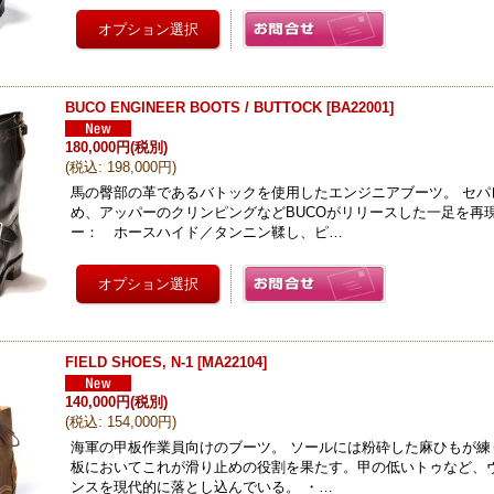
BUCO ENGINEER BOOTS / BUTTOCK
[
BA22001
]
180,000円
(税別)
(
税込
:
198,000円
)
馬の臀部の革であるバトックを使用したエンジニアブーツ。 セパ
め、アッパーのクリンピングなどBUCOがリリースした一足を再
ー： ホースハイド／タンニン鞣し、ピ…
FIELD SHOES, N-1
[
MA22104
]
140,000円
(税別)
(
税込
:
154,000円
)
海軍の甲板作業員向けのブーツ。 ソールには粉砕した麻ひもが練
板においてこれが滑り止めの役割を果たす。甲の低いトゥなど、
ンスを現代的に落とし込んでいる。 ・…