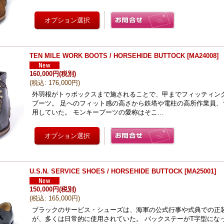
TEN MILE WORK BOOTS / HORSEHIDE BUTTOCK
[
MA24008
]
160,000円
(税別)
(
税込
:
176,000円
)
外羽根がトゥボックスまで施されることで、甲までフィッティン
ブーツ。 足へのフィット感の高さから鉄塔や電柱の高所作業員、
用していた。 モンキーブーツの愛称はそこ…
U.S.N. SERVICE SHOES / HORSEHIDE BUTTOCK
[
MA25001
]
150,000円
(税別)
(
税込
:
165,000円
)
ブラックのサービス・シューズは、海軍の公式行事や式典での正
が、多くは日常的に使用されていた。 バックステーがT字型になっ