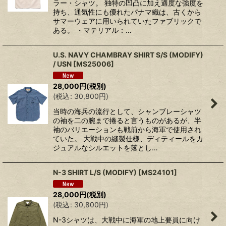
ラー・シャツ。 独特の凹凸に加え適度な強度を
持ち、通気性にも優れたパナマ織は、古くから
サマーウェアに用いられていたファブリックで
ある。 ・マテリアル：…
U.S. NAVY CHAMBRAY SHIRT S/S (MODIFY)
/ USN
[
MS25006
]
28,000
円
(税別)
(
税込
:
30,800
円
)
当時の海兵の流行として、シャンブレーシャツ
の袖を二の腕まで捲ると言うものがあるが、半
袖のバリエーションも戦前から海軍で使用され
ていた。 大戦中の縫製仕様、ディティールをカ
ジュアルなシルエットを落とし…
N-3 SHIRT L/S (MODIFY)
[
MS24101
]
28,000
円
(税別)
(
税込
:
30,800
円
)
N-3シャツは、大戦中に海軍の地上要員に向け