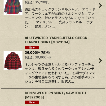
(
税込
:
35,200
円
)
微起毛のチェックフランネルシャツ。 アウトド
ア、ワークウェアが出自のネルシャツも、ファ
ッション化に伴いカラフルなものになっていっ
た。 ・マテリアル： 先染フランネル ・ボタ
ン： 尿素ボタン …
8HU TWISTED-YARN BUFFALO CHECK
FLANNEL SHIRT
[
MS23104
]
36,000
円
(税別)
(
税込
:
39,600
円
)
ネルシャツの王道ともいえるバッファローチェ
ックは、戦前から多くのワークウェアやハンテ
ィングウェアに使われていた。 初期のヴィンテ
ージの生地感をを再現する為、糸の番手やテン
ションを独自に調整し、旧式の…
DENIM WESTERN SHIRT / SAWTOOTH
[
MS22003
]