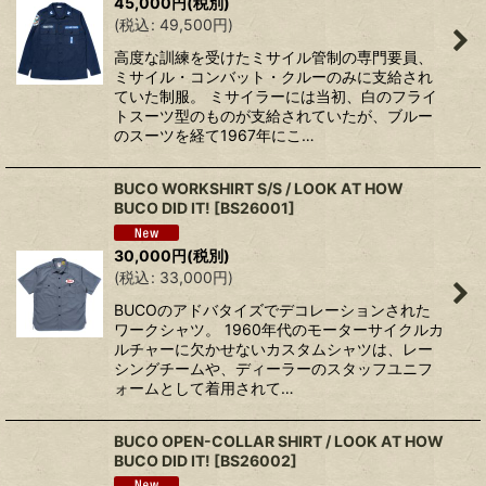
45,000
円
(税別)
(
税込
:
49,500
円
)
高度な訓練を受けたミサイル管制の専門要員、
ミサイル・コンバット・クルーのみに支給され
ていた制服。 ミサイラーには当初、白のフライ
トスーツ型のものが支給されていたが、ブルー
のスーツを経て1967年にこ…
BUCO WORKSHIRT S/S / LOOK AT HOW
BUCO DID IT!
[
BS26001
]
30,000
円
(税別)
(
税込
:
33,000
円
)
BUCOのアドバタイズでデコレーションされた
ワークシャツ。 1960年代のモーターサイクルカ
ルチャーに欠かせないカスタムシャツは、レー
シングチームや、ディーラーのスタッフユニフ
ォームとして着用されて…
BUCO OPEN-COLLAR SHIRT / LOOK AT HOW
BUCO DID IT!
[
BS26002
]