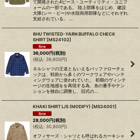
て開発された4ピース・ユーティリティ・ユニフ
ォームの一部である。 陸上部隊をはじめ、建設
大隊(シー・ビー)や水陸両用部隊などにそれぞれ
支給されている。 …
8HU TWISTED-YARN BUFFALO CHECK
SHIRT
[
MS24102
]
36,000
円
(税別)
(
税込
:
39,600
円
)
ネルシャツの王道ともいえるバッファローチェ
ックは、戦前から多くのワークウェアやハンテ
ィングウェアに使われていた。 初期のヴィンテ
ージの生地感をを再現する為、糸の番手やテン
ションを独自に調整し、旧式の…
KHAKI SHIRT L/S (MODIFY)
[
MS24001
]
28,000
円
(税別)
(
税込
:
30,800
円
)
オフィサーズ・シャツとも呼ばれるカーキシャ