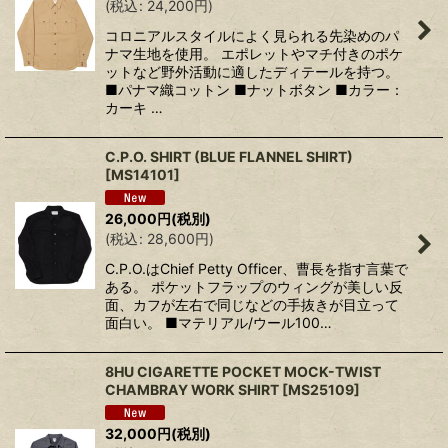
(
税込
:
24,200
円
)
コロニアルスタイルによく見られる先染めのパ
ナマ生地を使用。 エポレットやマチ付きのポケ
ットなど野外活動に適したディテールを持つ。
■パナマ織コットン ■ナットボタン ■カラー：
カーキ …
C.P.O. SHIRT (BLUE FLANNEL SHIRT)
[
MS14101
]
26,000
円
(税別)
(
税込
:
28,600
円
)
C.P.O.はChief Petty Officer、曹長を指す言葉で
ある。 ポケットフラップのウィングが美しい反
面、カフが左右で同じなどの手抜きが目立って
面白い。 ■マテリアル/ウール100…
8HU CIGARETTE POCKET MOCK-TWIST
CHAMBRAY WORK SHIRT
[
MS25109
]
32,000
円
(税別)