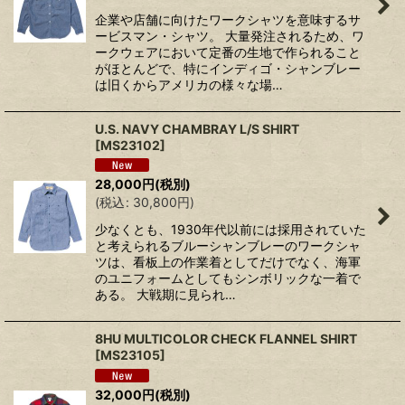
企業や店舗に向けたワークシャツを意味するサ
ービスマン・シャツ。 大量発注されるため、ワ
ークウェアにおいて定番の生地で作られること
がほとんどで、特にインディゴ・シャンブレー
は旧くからアメリカの様々な場…
U.S. NAVY CHAMBRAY L/S SHIRT
[
MS23102
]
28,000
円
(税別)
(
税込
:
30,800
円
)
少なくとも、1930年代以前には採用されていた
と考えられるブルーシャンブレーのワークシャ
ツは、看板上の作業着としてだけでなく、海軍
のユニフォームとしてもシンボリックな一着で
ある。 大戦期に見られ…
8HU MULTICOLOR CHECK FLANNEL SHIRT
[
MS23105
]
32,000
円
(税別)