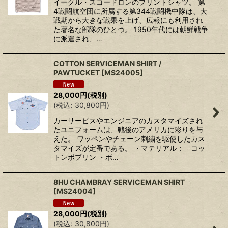
イーグル・スコードロンのプリントシャツ。 第
4戦闘航空団に所属する第344戦闘機中隊は、大
戦期から大きな戦果を上げ、広報にも利用され
た著名な部隊のひとつ。 1950年代には朝鮮戦争
に派遣され、…
COTTON SERVICEMAN SHIRT /
PAWTUCKET
[
MS24005
]
28,000
円
(税別)
(
税込
:
30,800
円
)
カーサービスやエンジニアのカスタマイズされ
たユニフォームは、戦後のアメリカに彩りを与
えた。 ワッペンやチェーン刺繍を駆使したカス
タマイズが定番である。 ・マテリアル： コッ
トンポプリン ・ボ…
8HU CHAMBRAY SERVICEMAN SHIRT
[
MS24004
]
28,000
円
(税別)
(
税込
:
30,800
円
)