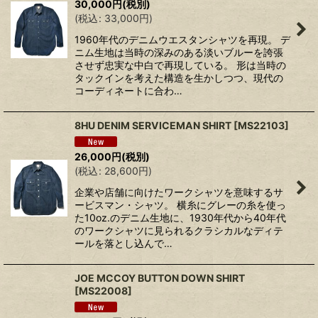
30,000
円
(税別)
(
税込
:
33,000
円
)
1960年代のデニムウエスタンシャツを再現。 デ
ニム生地は当時の深みのある淡いブルーを誇張
させず忠実な中白で再現している。 形は当時の
タックインを考えた構造を生かしつつ、現代の
コーディネートに合わ…
8HU DENIM SERVICEMAN SHIRT
[
MS22103
]
26,000
円
(税別)
(
税込
:
28,600
円
)
企業や店舗に向けたワークシャツを意味するサ
ービスマン・シャツ。 横糸にグレーの糸を使っ
た10oz.のデニム生地に、1930年代から40年代
のワークシャツに見られるクラシカルなディテ
ールを落とし込んで…
JOE MCCOY BUTTON DOWN SHIRT
[
MS22008
]