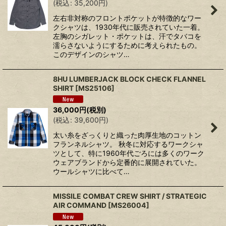
(
税込
:
35,200
円
)
左右非対称のフロントポケットが特徴的なワー
クシャツは、1930年代に販売されていた一着。
左胸のシガレット・ポケットは、汗でタバコを
濡らさないようにするために考えられたもの。
このデザインのシャツ…
8HU LUMBERJACK BLOCK CHECK FLANNEL
SHIRT
[
MS25106
]
36,000
円
(税別)
(
税込
:
39,600
円
)
太い糸をざっくりと織った肉厚生地のコットン
フランネルシャツ。 秋冬に対応するワークシャ
ツとして、特に1960年代ごろには多くのワーク
ウェアブランドから定番的に展開されていた。
ウールシャツに比べて…
MISSILE COMBAT CREW SHIRT / STRATEGIC
AIR COMMAND
[
MS26004
]