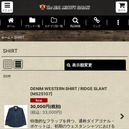
メニュー
カート
ホーム
ブランド一覧
カテゴリ別一覧
商品検索
リンク
>
SHIRT
ホーム
SHIRT
表示順変更
閉じる
30
件
表示数
:
DENIM WESTERN SHIRT / RIDGE SLANT
[
MS25107
]
並び順
:
30,000
円
(税別)
(
税込
:
33,000
円
)
絞り込む
特徴的なフラップを持つ、通称ダイアゴナル・
ポケットは、初期のウェスタンシャツにおける