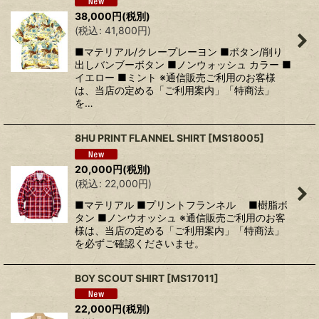
38,000
円
(税別)
(
税込
:
41,800
円
)
■マテリアル/クレープレーヨン ■ボタン/削り
出しバンブーボタン ■ノンウォッシュ カラー ■
イエロー ■ミント ※通信販売ご利用のお客様
は、当店の定める「ご利用案内」「特商法」
を…
8HU PRINT FLANNEL SHIRT
[
MS18005
]
20,000
円
(税別)
(
税込
:
22,000
円
)
■マテリアル ■プリントフランネル ■樹脂ボ
タン ■ノンウオッシュ ※通信販売ご利用のお客
様は、当店の定める「ご利用案内」「特商法」
を必ずご確認くださいませ。
BOY SCOUT SHIRT
[
MS17011
]
22,000
円
(税別)