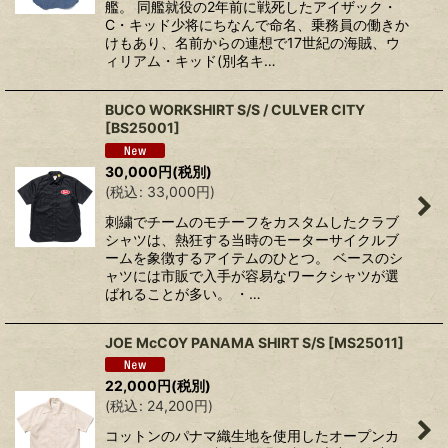
艦。 同艦就役の2年前に戦死したアイザック・
C・キッド少将にちなんで命名、乗務員の働きか
けもあり、名前からの連想で17世紀の海賊、ウ
ィリアム・キッド(別名キ…
BUCO WORKSHIRT S/S / CULVER CITY
[
BS25001
]
30,000
円
(税別)
(
税込
:
33,000
円
)
刺繍でチームのモチーフをカスタムしたクラブ
シャツは、熱狂する当時のモーターサイクルブ
ームを象徴するアイテムのひとつ。 ベースのシ
ャツには市販で入手が容易なワークシャツが選
ばれることが多い。 ・…
JOE McCOY PANAMA SHIRT S/S
[
MS25011
]
22,000
円
(税別)
(
税込
:
24,200
円
)
コットンのパナマ織生地を使用したオープンカ