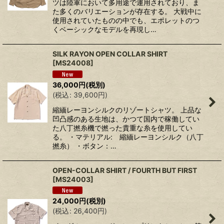
ツは陸軍において多用途で運用されており、ま
た多くのバリエーションが存在する。 大戦中に
使用されていたものの中でも、エポレットのつ
くベーシックなモデルを再現し…
SILK RAYON OPEN COLLAR SHIRT
[
MS24008
]
36,000
円
(税別)
(
税込
:
39,600
円
)
縮緬レーヨンシルクのリゾートシャツ。 上品な
凹凸感のある生地は、かつて国内で稼働してい
た八丁撚糸機で撚った貴重な糸を使用してい
る。 ・マテリアル: 縮緬レーヨンシルク（八丁
撚糸） ・ボタン：…
OPEN-COLLAR SHIRT / FOURTH BUT FIRST
[
MS24003
]
24,000
円
(税別)
(
税込
:
26,400
円
)