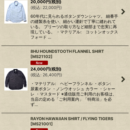
20,000
円
(税別)
(
税込
:
22,000
円
)
60年代に見られるボタンダウンシャツ。 細番手
の縫製糸を使い、細かい運針で丁寧に縫われて
いる。 プリーツの取り方など細部まで忠実に再
現している。 ・マテリアル: コットンオックス
フォード …
8HU HOUNDSTOOTH FLANNEL SHIRT
[
MS21102
]
24,000
円
(税別)
(
税込
:
26,400
円
)
・マテリアル: ヘビーフランネル ・ボタン:
尿素ボタン ・ノンウオッシュ カラー ・シャー
レ ・マスタード ※通信販売ご利用のお客様は、
当店の定める「ご利用案内」「特商法」を必
ず…
RAYON HAWAIIAN SHIRT / FLYING TIGERS
[
MS21001
]