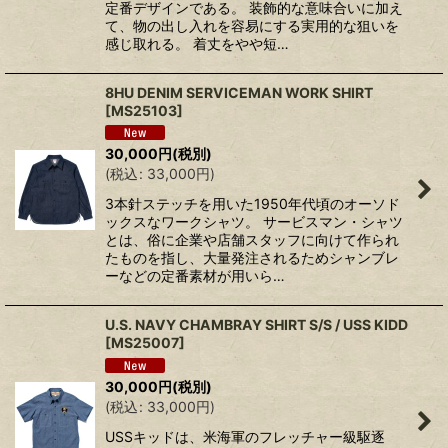
定番デザインである。 装飾的な意味合いに加え
て、物の出し入れを容易にする実用的な狙いを
感じ取れる。 着丈をやや短…
8HU DENIM SERVICEMAN WORK SHIRT
[
MS25103
]
30,000
円
(税別)
(
税込
:
33,000
円
)
3本針ステッチを用いた1950年代頃のオーソド
ックスなワークシャツ。 サービスマン・シャツ
とは、俗に企業や店舗スタッフに向けて作られ
たものを指し、大量発注されるためシャンブレ
ーなどの定番素材が用いら…
U.S. NAVY CHAMBRAY SHIRT S/S / USS KIDD
[
MS25007
]
30,000
円
(税別)
(
税込
:
33,000
円
)
USSキッドは、米海軍のフレッチャー級駆逐