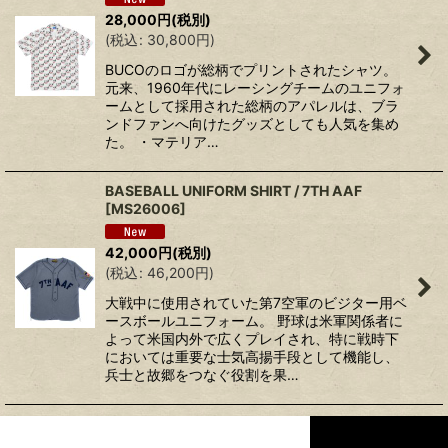
28,000
円
(税別)
(
税込
:
30,800
円
)
BUCOのロゴが総柄でプリントされたシャツ。
元来、1960年代にレーシングチームのユニフォ
ームとして採用された総柄のアパレルは、ブラ
ンドファンへ向けたグッズとしても人気を集め
た。 ・マテリア…
BASEBALL UNIFORM SHIRT / 7TH AAF
[
MS26006
]
42,000
円
(税別)
(
税込
:
46,200
円
)
大戦中に使用されていた第7空軍のビジター用ベ
ースボールユニフォーム。 野球は米軍関係者に
よって米国内外で広くプレイされ、特に戦時下
においては重要な士気高揚手段として機能し、
兵士と故郷をつなぐ役割を果…