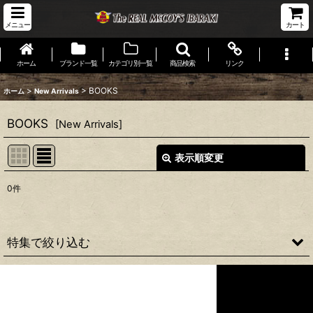
メニュー
カート
ホーム
ブランド一覧
カテゴリ別一覧
商品検索
リンク
>
>
BOOKS
ホーム
New Arrivals
BOOKS
[
New Arrivals
]
表示順変更
閉じる
0
件
表示数
:
並び順
:
特集で絞り込む
絞り込む
JACKET
CUT&SEWN