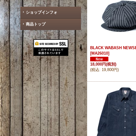
ショップインフォ
商品トップ
BLACK WABASH NEWS
[
MA26010
]
18,000円
(税別)
(
税込
:
19,800円
)