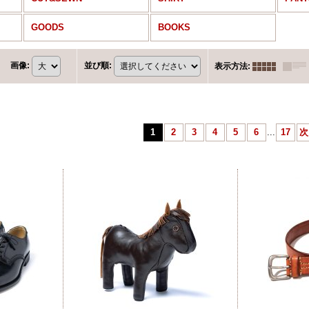
GOODS
BOOKS
画像
:
並び順
:
表示方法
:
1
2
3
4
5
6
...
17
次