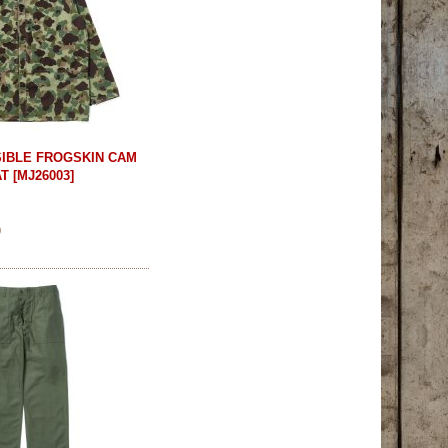
SIBLE FROGSKIN CAM
AT
[
MJ26003
]
)