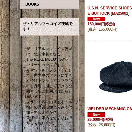
BOOKS
U.S.N. SERVICE SHOES
E BUTTOCK
[
MA25001
]
ザ・リアルマッコイズ茨城で
150,000円
(税別)
す！
(
税込
:
165,000円
)
ザ・リアルマッコイズ茨城
は、北関東初となる
The REAL McCOY'Sのオ
ンリーショップです。
今やワールドブランドとし
て、世界中のファンに愛さ
れ続けるマッコイズブラン
ドを身近に感じて頂ける空
間としてご利用頂けたらと
思います。
ブランド名に由来する「本
物」の品質に触れてみては
WELDER MECHANIC C
如何でしょうか？
皆様のご来店を心よりお待
26,000円
(税別)
ちしております。
(
税込
:
28,600円
)