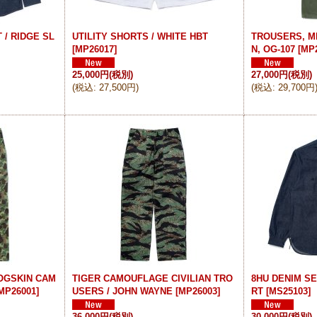
 / RIDGE SL
UTILITY SHORTS / WHITE HBT
TROUSERS, M
[
MP26017
]
N, OG-107
[
MP
25,000円
(税別)
27,000円
(税別)
(
税込
:
27,500円
)
(
税込
:
29,700円
OGSKIN CAM
TIGER CAMOUFLAGE CIVILIAN TRO
8HU DENIM S
MP26001
]
USERS / JOHN WAYNE
[
MP26003
]
RT
[
MS25103
]
36,000円
(税別)
30,000円
(税別)