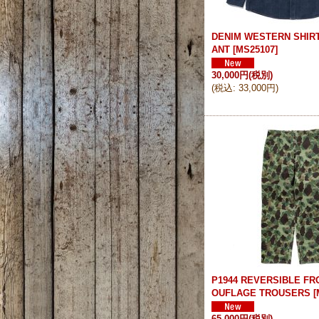
DENIM WESTERN SHIRT
ANT
[
MS25107
]
30,000円
(税別)
(
税込
:
33,000円
)
P1944 REVERSIBLE FR
OUFLAGE TROUSERS
[
65,000円
(税別)