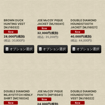
BROWN DUCK
JOE McCOY PIQUE
DOUBLE DIAMOND
HUNTING VEST
JACKET
[
MJ16041
]
HOUNDSTOOTH
[
MJ16032
]
JACKET
[
MJ16021
]
32,000
円
(税別)
28,000
円
(税別)
40,000
円
(税別)
(
税込
:
35,200
円
)
(
税込
:
30,800
円
)
(
税込
:
44,000
円
)
オプション選択
オプション選択
オプション選択
DOUBLE DIAMOND
JOE McCOY PIQUE
DOUBLE DIAMOND
INLAYSTITCH HENLY
PANTS
[
MP16041
]
HOUNDSTOOTH
SHIRT
[
MC16034
]
VEST
[
MJ16022
]
24,000
円
(税別)