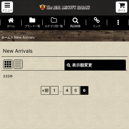
メニュー
カート
ホーム
ブランド一覧
カテゴリ別一覧
商品検索
リンク
>
New Arrivals
ホーム
New Arrivals
表示順変更
閉じる
335
件
表示数
:
«
前
1
...
4
5
6
並び順
:
絞り込む