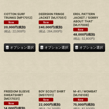
COTTON SURF
DEERSKIN FRINGE
ERDL PATTERN
TRUNKS
[
MP17012
]
JACKET
[
MJ17051
]
JACKET / 'SORRY
ABOUT THAT'
[
MJ17008
]
20,000
円
(税別)
240,000
円
(税別)
(
税込
:
22,000
円
)
(
税込
:
264,000
円
)
48,000
円
(税別)
(
税込
:
52,800
円
)
オプション選択
オプション選択
オプション選択
FREEDOM SLEEVE
BOY SCOUT SHIRT
M-41 / WOMBAT
SWEATSHIRT
[
MS17011
]
[
MJ16108
]
[
MC17031
]
22,000
円
(税別)
75,000
円
(税別)
14,000
円
(税別)
(
税込
:
24,200
円
)
(
税込
:
82,500
円
)