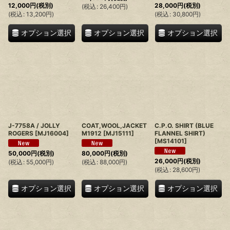
12,000
円
(税別)
28,000
円
(税別)
(
税込
:
26,400
円
)
(
税込
:
13,200
円
)
(
税込
:
30,800
円
)
オプション選択
オプション選択
オプション選択
J-7758A / JOLLY
COAT,WOOL,JACKET
C.P.O. SHIRT (BLUE
ROGERS
[
MJ16004
]
M1912
[
MJ15111
]
FLANNEL SHIRT)
[
MS14101
]
50,000
円
(税別)
80,000
円
(税別)
26,000
円
(税別)
(
税込
:
55,000
円
)
(
税込
:
88,000
円
)
(
税込
:
28,600
円
)
オプション選択
オプション選択
オプション選択