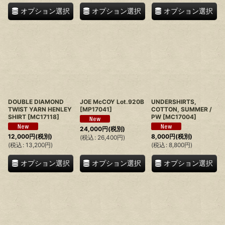
オプション選択
オプション選択
オプション選択
DOUBLE DIAMOND
JOE McCOY Lot.920B
UNDERSHIRTS,
TWIST YARN HENLEY
[
MP17041
]
COTTON, SUMMER /
SHIRT
[
MC17118
]
PW
[
MC17004
]
24,000
円
(税別)
12,000
円
(税別)
8,000
円
(税別)
(
税込
:
26,400
円
)
(
税込
:
13,200
円
)
(
税込
:
8,800
円
)
オプション選択
オプション選択
オプション選択