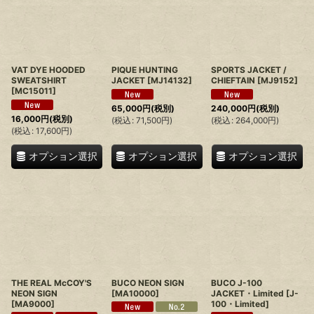
VAT DYE HOODED
PIQUE HUNTING
SPORTS JACKET /
SWEATSHIRT
JACKET
[
MJ14132
]
CHIEFTAIN
[
MJ9152
]
[
MC15011
]
65,000
円
(税別)
240,000
円
(税別)
16,000
円
(税別)
(
税込
:
71,500
円
)
(
税込
:
264,000
円
)
(
税込
:
17,600
円
)
オプション選択
オプション選択
オプション選択
THE REAL McCOY'S
BUCO NEON SIGN
BUCO J-100
NEON SIGN
[
MA10000
]
JACKET・Limited
[
J-
[
MA9000
]
100・Limited
]