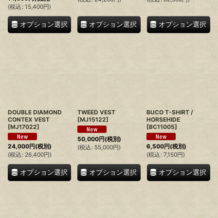
(
税込
:
15,400
円
)
オプション選択
オプション選択
オプション選択
DOUBLE DIAMOND
TWEED VEST
BUCO T-SHIRT /
CONTEX VEST
[
MJ15122
]
HORSEHIDE
[
MJ17022
]
[
BC11005
]
50,000
円
(税別)
24,000
円
(税別)
6,500
円
(税別)
(
税込
:
55,000
円
)
(
税込
:
26,400
円
)
(
税込
:
7,150
円
)
オプション選択
オプション選択
オプション選択