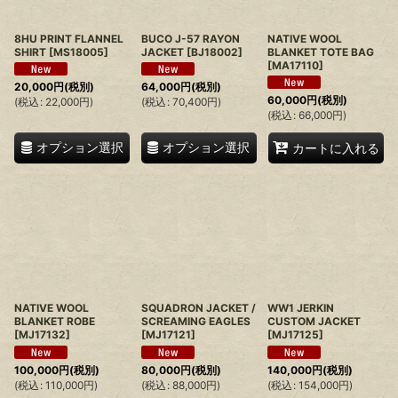
8HU PRINT FLANNEL
BUCO J-57 RAYON
NATIVE WOOL
SHIRT
[
MS18005
]
JACKET
[
BJ18002
]
BLANKET TOTE BAG
[
MA17110
]
20,000
円
(税別)
64,000
円
(税別)
60,000
円
(税別)
(
税込
:
22,000
円
)
(
税込
:
70,400
円
)
(
税込
:
66,000
円
)
オプション選択
オプション選択
カートに入れる
NATIVE WOOL
SQUADRON JACKET /
WW1 JERKIN
BLANKET ROBE
SCREAMING EAGLES
CUSTOM JACKET
[
MJ17132
]
[
MJ17121
]
[
MJ17125
]
100,000
円
(税別)
80,000
円
(税別)
140,000
円
(税別)
(
税込
:
110,000
円
)
(
税込
:
88,000
円
)
(
税込
:
154,000
円
)