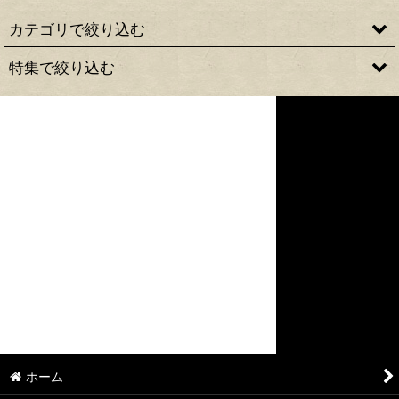
カテゴリで絞り込む
特集で絞り込む
MILITARY
JOE McCOY
JACKET
BUCO
CUT&SEWN
COLLABORATION
SHIRT
BOOKS＆MISCELLANEOUS
PANTS
OTHERS
BOOTS
ACCESSORY
GOODS
ホーム
BOOKS