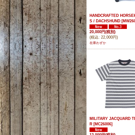
HANDCRAFTED HORSEH
S / DACHSHUND
[
MW26
20,000円
(税別)
(
税込
:
22,000円
)
在庫わずか
MILITARY JACQUARD T
R
[
MC26006
]
12,000円
(税別)