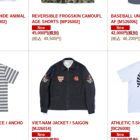
IDE ANIMAL
REVERSIBLE FROGSKIN CAMOUFL
BASEBALL UNI
002
]
AGE SHORTS
[
MP26002
]
AF
[
MS26006
]
45,000円
(税別)
42,000円
(税別)
(
税込
:
49,500円
)
(
税込
:
46,200円
EE / ANCHO
VIET-NAM JACKET / SAIGON
ATHLETIC T-SH
[
MJ26014
]
[
BC26008
]
90,000円
(税別)
12,000円
(税別)