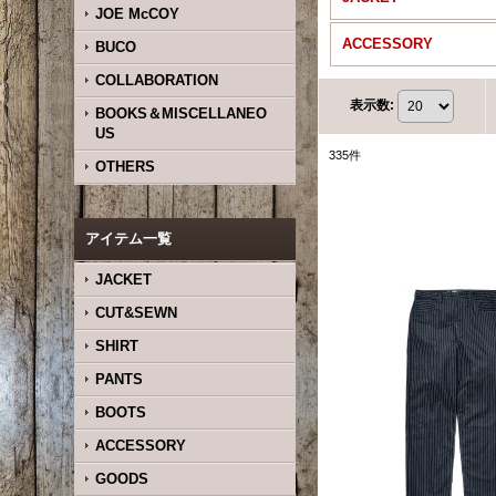
JOE McCOY
ACCESSORY
BUCO
COLLABORATION
表示数
:
BOOKS＆MISCELLANEO
US
335
件
OTHERS
アイテム一覧
JACKET
CUT&SEWN
SHIRT
PANTS
BOOTS
ACCESSORY
GOODS