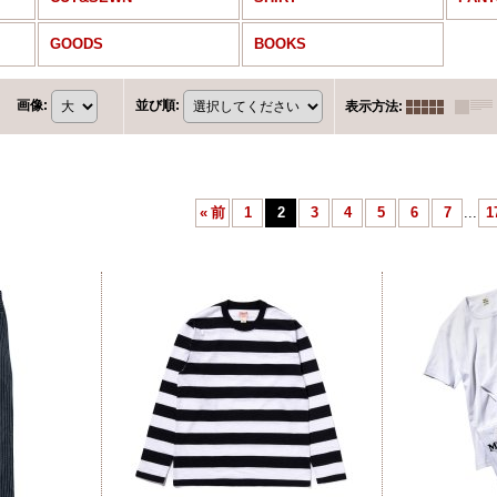
GOODS
BOOKS
画像
:
並び順
:
表示方法
:
«
前
1
2
3
4
5
6
7
...
1