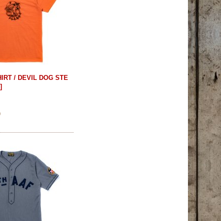
HIRT / DEVIL DOG STE
1
]
)