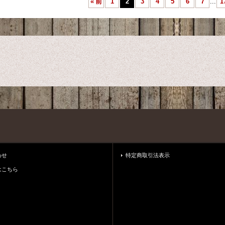
«
前
1
2
3
4
5
6
7
...
1
わせ
特定商取引法表示
はこちら