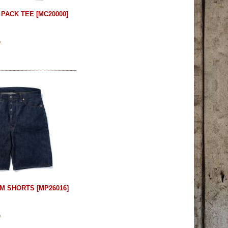
 PACK TEE
[
MC20000
]
)
NIM SHORTS
[
MP26016
]
)