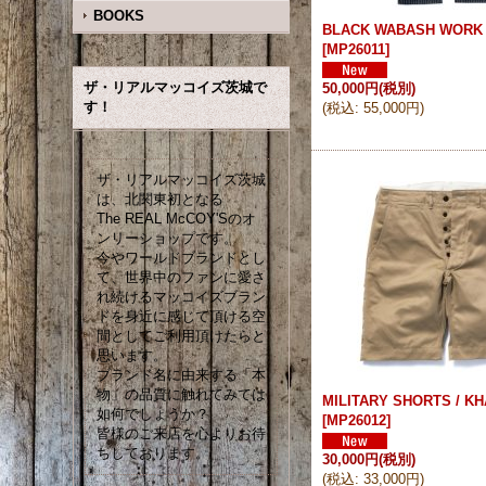
BOOKS
BLACK WABASH WORK
[
MP26011
]
ザ・リアルマッコイズ茨城で
50,000円
(税別)
す！
(
税込
:
55,000円
)
ザ・リアルマッコイズ茨城
は、北関東初となる
The REAL McCOY'Sのオ
ンリーショップです。
今やワールドブランドとし
て、世界中のファンに愛さ
れ続けるマッコイズブラン
ドを身近に感じて頂ける空
間としてご利用頂けたらと
思います。
ブランド名に由来する「本
物」の品質に触れてみては
MILITARY SHORTS / KH
如何でしょうか？
[
MP26012
]
皆様のご来店を心よりお待
ちしております。
30,000円
(税別)
(
税込
:
33,000円
)