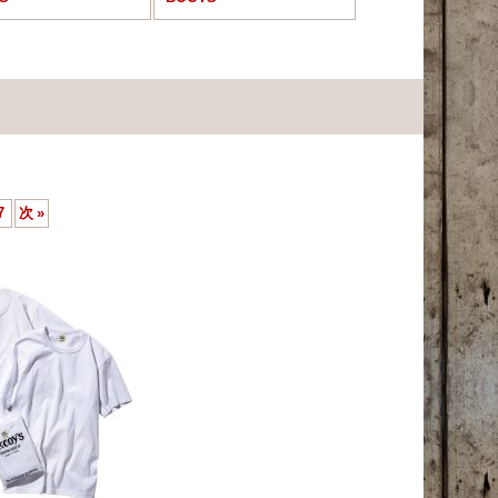
7
次
»