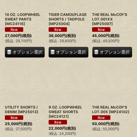
10 OZ. LOOPWHEEL
TIGER CAMOUFLAGE
THE REAL McCOY'S
SWEAT PANTS
SHORTS / TADPOLE
LOT.001XX
[
MC24116
]
[
MP25004
]
[
MP25007
]
27,000
円
(税別)
36,000
円
(税別)
45,000
円
(税別)
(
税込
:
29,700
円
)
(
税込
:
39,600
円
)
(
税込
:
49,500
円
)
オプション選択
オプション選択
オプション選択
UTILITY SHORTS /
9 OZ. LOOPWHEEL
THE REAL McCOY'S
DENIM
[
MP25013
]
SWEAT SHORTS
LOT.005
[
MP24102
]
[
MC24121
]
25,000
円
(税別)
50,000
円
(税別)
22,000
円
(税別)
(
税込
:
27,500
円
)
(
税込
:
55,000
円
)
(
税込
:
24,200
円
)