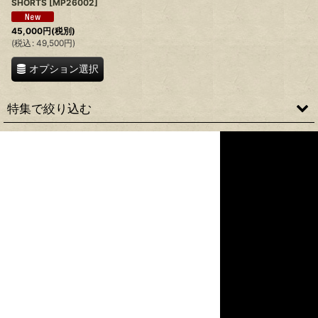
SHORTS
[
MP26002
]
45,000
円
(税別)
(
税込
:
49,500
円
)
オプション選択
特集で絞り込む
JACKET
CUT&SEWN
SHIRT
PANTS
BOOTS
ACCESSORY