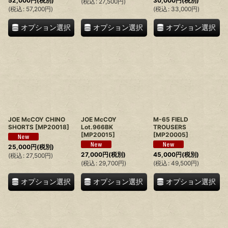
52,000
円
(税別)
30,000
円
(税別)
(
税込
:
27,500
円
)
(
税込
:
57,200
円
)
(
税込
:
33,000
円
)
オプション選択
オプション選択
オプション選択
JOE McCOY CHINO
JOE McCOY
M-65 FIELD
SHORTS
[
MP20018
]
Lot.966BK
TROUSERS
[
MP20015
]
[
MP20005
]
25,000
円
(税別)
27,000
円
(税別)
45,000
円
(税別)
(
税込
:
27,500
円
)
(
税込
:
29,700
円
)
(
税込
:
49,500
円
)
オプション選択
オプション選択
オプション選択