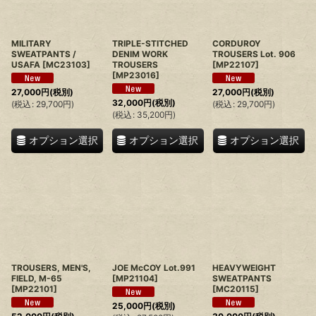
MILITARY
TRIPLE-STITCHED
CORDUROY
SWEATPANTS /
DENIM WORK
TROUSERS Lot. 906
USAFA
[
MC23103
]
TROUSERS
[
MP22107
]
[
MP23016
]
27,000
円
(税別)
27,000
円
(税別)
32,000
円
(税別)
(
税込
:
29,700
円
)
(
税込
:
29,700
円
)
(
税込
:
35,200
円
)
オプション選択
オプション選択
オプション選択
TROUSERS, MEN'S,
JOE McCOY Lot.991
HEAVYWEIGHT
FIELD, M-65
[
MP21104
]
SWEATPANTS
[
MP22101
]
[
MC20115
]
25,000
円
(税別)