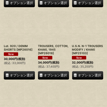
オプション選択
オプション選択
オプション選択
Lot. 920 / DENIM
TROUSERS, COTTON,
U.S.N. N-1 TROUSERS
SHORTS
[
MP26016
]
KHAKI, 1945
MODIFY / KHAKI
[
MP26018
]
[
MP25103
]
30,000
円
(税別)
34,000
円
(税別)
32,000
円
(税別)
(
税込
:
33,000
円
)
(
税込
:
37,400
円
)
(
税込
:
35,200
円
)
オプション選択
オプション選択
オプション選択