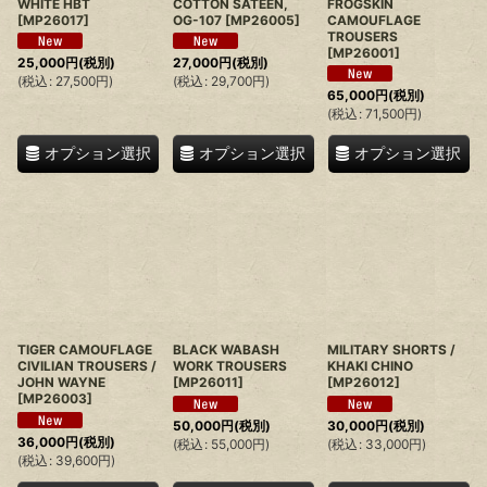
WHITE HBT
COTTON SATEEN,
FROGSKIN
[
MP26017
]
OG-107
[
MP26005
]
CAMOUFLAGE
TROUSERS
[
MP26001
]
25,000
円
(税別)
27,000
円
(税別)
(
税込
:
27,500
円
)
(
税込
:
29,700
円
)
65,000
円
(税別)
(
税込
:
71,500
円
)
オプション選択
オプション選択
オプション選択
TIGER CAMOUFLAGE
BLACK WABASH
MILITARY SHORTS /
CIVILIAN TROUSERS /
WORK TROUSERS
KHAKI CHINO
JOHN WAYNE
[
MP26011
]
[
MP26012
]
[
MP26003
]
50,000
円
(税別)
30,000
円
(税別)
36,000
円
(税別)
(
税込
:
55,000
円
)
(
税込
:
33,000
円
)
(
税込
:
39,600
円
)