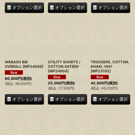
オプション選択
オプション選択
オプション選択
WABASH BIB
UTILITY SHORTS /
TROUSERS, COTTON,
OVERALL
[
MP24006
]
COTTON SATEEN
KHAKI, 1941
[
MP24004
]
[
MP23102
]
60,000
円
(税別)
25,000
円
(税別)
42,000
円
(税別)
(
税込
:
66,000
円
)
(
税込
:
27,500
円
)
(
税込
:
46,200
円
)
オプション選択
オプション選択
オプション選択