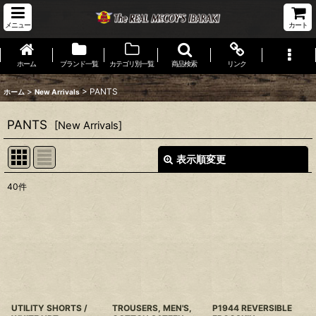
メニュー
カート
ホーム
ブランド一覧
カテゴリ別一覧
商品検索
リンク
>
>
PANTS
ホーム
New Arrivals
PANTS
[
New Arrivals
]
表示順変更
閉じる
40
件
表示数
:
並び順
:
絞り込む
UTILITY SHORTS /
TROUSERS, MEN'S,
P1944 REVERSIBLE