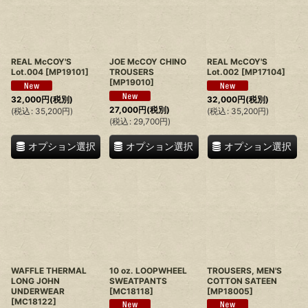
REAL McCOY'S
JOE McCOY CHINO
REAL McCOY'S
Lot.004
[
MP19101
]
TROUSERS
Lot.002
[
MP17104
]
[
MP19010
]
32,000
円
(税別)
32,000
円
(税別)
27,000
円
(税別)
(
税込
:
35,200
円
)
(
税込
:
35,200
円
)
(
税込
:
29,700
円
)
オプション選択
オプション選択
オプション選択
WAFFLE THERMAL
10 oz. LOOPWHEEL
TROUSERS, MEN'S
LONG JOHN
SWEATPANTS
COTTON SATEEN
UNDERWEAR
[
MC18118
]
[
MP18005
]
[
MC18122
]