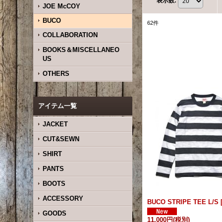
表示数
:
JOE McCOY
BUCO
62
件
COLLABORATION
BOOKS＆MISCELLANEO
US
OTHERS
アイテム一覧
JACKET
CUT&SEWN
SHIRT
PANTS
BOOTS
ACCESSORY
BUCO STRIPE TEE L/S
GOODS
11,000円
(税別)