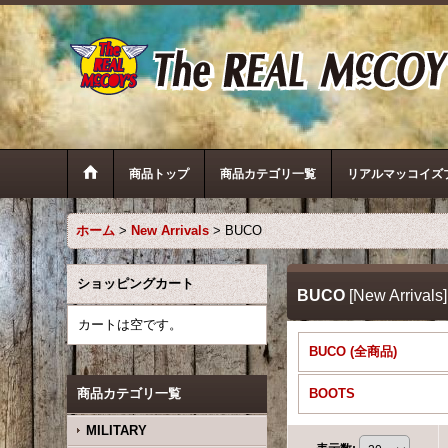
商品トップ
商品カテゴリ一覧
リアルマッコイズ
ホーム
>
New Arrivals
>
BUCO
ショッピングカート
BUCO
[
New Arrivals
]
カートは空です。
BUCO (全商品)
商品カテゴリ一覧
BOOTS
MILITARY