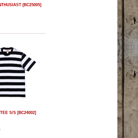
NTHUSIAST
[
BC25005
]
TEE S/S
[
BC24002
]
)