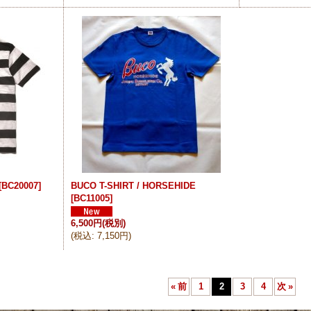
[
BC20007
]
BUCO T-SHIRT / HORSEHIDE
[
BC11005
]
6,500円
(税別)
(
税込
:
7,150円
)
«
前
1
2
3
4
次
»