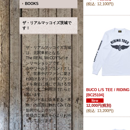
BOOKS
(
税込
:
12,100円
)
ザ・リアルマッコイズ茨城で
す！
ザ・リアルマッコイズ茨城
は、北関東初となる
The REAL McCOY'Sのオ
ンリーショップです。
今やワールドブランドとし
て、世界中のファンに愛さ
れ続けるマッコイズブラン
ドを身近に感じて頂ける空
間としてご利用頂けたらと
BUCO L/S TEE / RIDIN
思います。
[
BC25104
]
ブランド名に由来する「本
物」の品質に触れてみては
12,000円
(税別)
如何でしょうか？
(
税込
:
13,200円
)
皆様のご来店を心よりお待
ちしております。