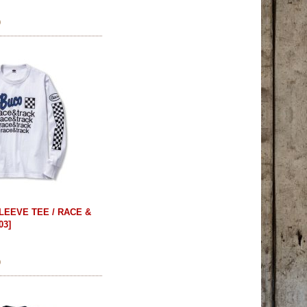
)
LEEVE TEE / RACE &
03
]
)