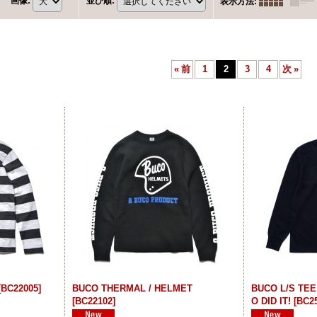
画像
:
並び順
:
表示方法
:
«
前
1
2
3
4
次
»
[
BC22005
]
BUCO THERMAL / HELMET
BUCO L/S TEE
[
BC22102
]
O DID IT!
[
BC2