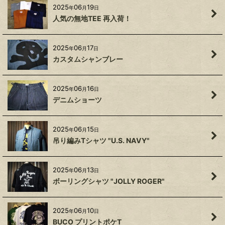
2025
06
19
年
月
日
人気の無地TEE 再入荷！
2025
06
17
年
月
日
カスタムシャンブレー
2025
06
16
年
月
日
デニムショーツ
2025
06
15
年
月
日
吊り編みTシャツ "U.S. NAVY"
2025
06
13
年
月
日
ボーリングシャツ "JOLLY ROGER"
2025
06
10
年
月
日
BUCO プリントポケT