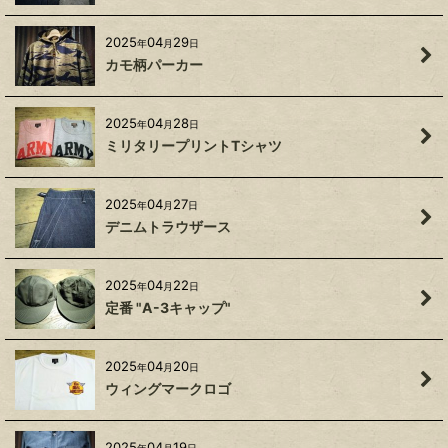
2025
04
29
年
月
日
カモ柄パーカー
2025
04
28
年
月
日
ミリタリープリントTシャツ
2025
04
27
年
月
日
デニムトラウザース
2025
04
22
年
月
日
定番 "A-3キャップ"
2025
04
20
年
月
日
ウィングマークロゴ
2025
04
19