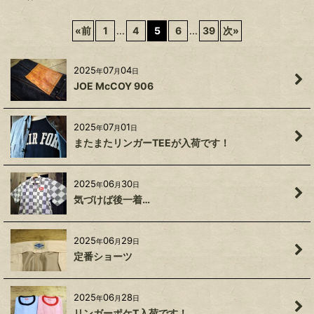
キーワード
:
«
前
1
...
4
5
6
...
39
次
»
カテゴリ
:
2025
07
04
年
月
日
絞り込む
JOE McCOY 906
2025
07
01
年
月
日
またまたリンガーTEEが入荷です！
2025
06
30
年
月
日
気づけば後一着…
2025
06
29
年
月
日
定番ショーツ
2025
06
28
年
月
日
リンガーポケT入荷です！