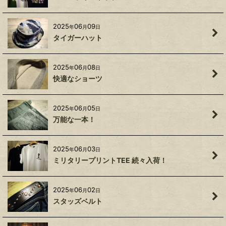
2025
06
09
年
月
日
タイガーハット
2025
06
08
年
月
日
快適なショーツ
2025
06
05
年
月
日
万能な一本！
2025
06
03
年
月
日
ミリタリープリントTEE 続々入荷！
2025
06
02
年
月
日
スタッズベルト