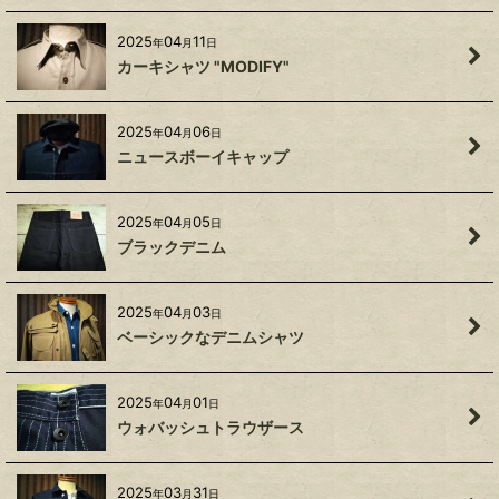
2025
04
11
年
月
日
カーキシャツ "MODIFY"
2025
04
06
年
月
日
ニュースボーイキャップ
2025
04
05
年
月
日
ブラックデニム
2025
04
03
年
月
日
ベーシックなデニムシャツ
2025
04
01
年
月
日
ウォバッシュトラウザース
2025
03
31
年
月
日