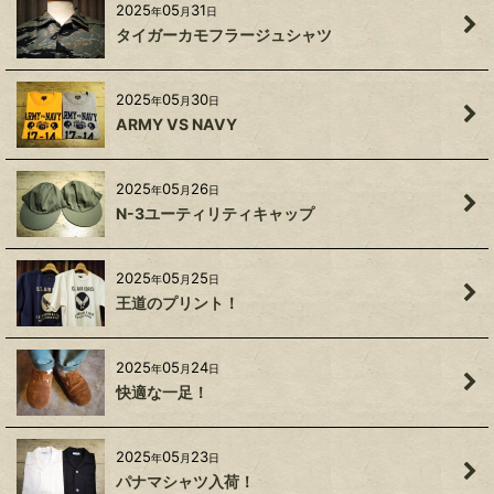
2025
05
31
年
月
日
タイガーカモフラージュシャツ
2025
05
30
年
月
日
ARMY VS NAVY
2025
05
26
年
月
日
N-3ユーティリティキャップ
2025
05
25
年
月
日
王道のプリント！
2025
05
24
年
月
日
快適な一足！
2025
05
23
年
月
日
パナマシャツ入荷！