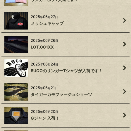
2025
06
27
年
月
日
メッシュキャップ
2025
06
26
年
月
日
LOT.001XX
2025
06
24
年
月
日
BUCOのリンガーTシャツが入荷です！
2025
06
21
年
月
日
タイガーカモフラージュショーツ
2025
06
20
年
月
日
Gジャン 入荷！