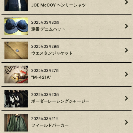
JOE McCOY ヘンリーシャツ
2025
03
30
年
月
日
定番 デニムハット
2025
03
29
年
月
日
ウエスタンジャケット
2025
03
27
年
月
日
"M-421A"
2025
03
23
年
月
日
ボーダーレーシングジャージー
2025
03
21
年
月
日
フィールドパーカー