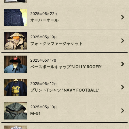
2025
05
22
年
月
日
オーバーオール
2025
05
19
年
月
日
フォトグラファージャケット
2025
05
17
年
月
日
ベースボールキャップ "JOLLY ROGER"
2025
05
12
年
月
日
プリントTシャツ "NAVY FOOTBALL"
2025
05
10
年
月
日
M-51