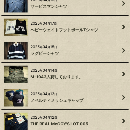
年
月
日
サービスマンシャツ
2025
04
17
年
月
日
ヘビーウェイトフットボールTシャツ
2025
04
15
年
月
日
ラグビーシャツ
2025
04
14
年
月
日
M-1943入荷しております。
2025
04
13
年
月
日
ノベルティメッシュキャップ
2025
04
12
年
月
日
THE REAL McCOY'S LOT.005