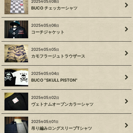
2025
05
08
年
月
日
BUCO チェッカーシャツ
2025
05
06
年
月
日
コーチジャケット
2025
05
05
年
月
日
カモフラージュトラウザース
2025
05
04
年
月
日
BUCO "SKULL PISTON"
2025
05
02
年
月
日
ヴェトナムオープンカラーシャツ
2025
05
01
年
月
日
吊り編みロングスリーブTシャツ