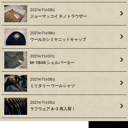
2021
11
09
年
月
日
ジョーマッコイ チノトラウザー
2021
11
08
年
月
日
ウールカシミヤニットキャップ
2021
11
07
年
月
日
M-1948 シェルパーカー
2021
11
06
年
月
日
ミリタリー ウールシャツ
2021
11
05
年
月
日
ラフウェア A-2 再入荷！