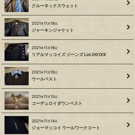
クルーネックスウェット
2021
11
19
年
月
日
ジャーキンジャケット
2021
11
18
年
月
日
リアルマッコイズ ジーンズ Lot.001XX
2021
11
16
年
月
日
ウールベスト
2021
11
15
年
月
日
コーデュロイダウンベスト
2021
11
14
年
月
日
ジョーマッコイ ウールワークコート