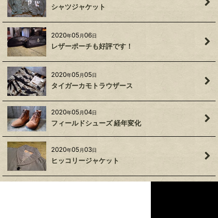
シャツジャケット
2020
05
06
年
月
日
レザーポーチも好評です！
2020
05
05
年
月
日
タイガーカモトラウザース
2020
05
04
年
月
日
フィールドシューズ 経年変化
2020
05
03
年
月
日
ヒッコリージャケット