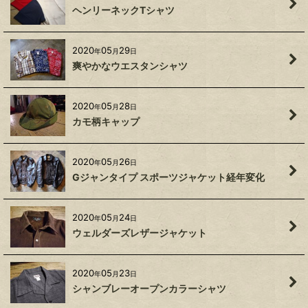
ヘンリーネックTシャツ
2020
05
29
年
月
日
爽やかなウエスタンシャツ
2020
05
28
年
月
日
カモ柄キャップ
2020
05
26
年
月
日
Gジャンタイプ スポーツジャケット経年変化
2020
05
24
年
月
日
ウェルダーズレザージャケット
2020
05
23
年
月
日
シャンブレーオープンカラーシャツ