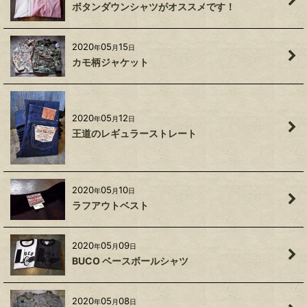
ボタンダウンシャツがオススメです！
2020
05
15
年
月
日
カモ柄ジャケット
2020
05
12
年
月
日
王道のレギュラーストレート
2020
05
10
年
月
日
ラフアウトベスト
2020
05
09
年
月
日
BUCO ベースボールシャツ
2020
05
08
年
月
日