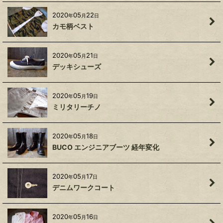
2020
05
22
年
月
日
カモ柄ベスト
2020
05
21
年
月
日
デッキシューズ
2020
05
19
年
月
日
ミリタリーチノ
2020
05
18
年
月
日
BUCO エンジニアブーツ 経年変化
2020
05
17
年
月
日
デニムワークコート
2020
05
16
年
月
日