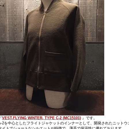
『
VEST,FLYING WINTER, TYPE C-2 (MC15101)
』です。
A-2を中心としたフライトジャケットのインナーとして、開発されたニットウ
タイトでショートなシルエットが特徴で、薄手で保温性に優れております。