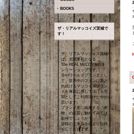
BOOKS
ザ・リアルマッコイズ茨城で
す！
ザ・リアルマッコイズ茨城
は、北関東初となる
The REAL McCOY'Sのオ
ンリーショップです。
今やワールドブランドとし
て、世界中のファンに愛さ
れ続けるマッコイズブラン
ドを身近に感じて頂ける空
間としてご利用頂けたらと
思います。
ブランド名に由来する「本
物」の品質に触れてみては
如何でしょうか？
皆様のご来店を心よりお待
ちしております。