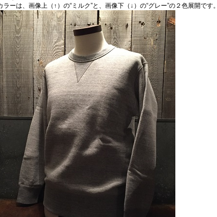
カラーは、画像上（↑）の“ミルク”と、画像下（↓）の“グレー”の２色展開です