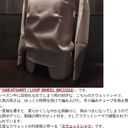
『
SWEATSHIRT / LOOP WHEEL (MC13111)
』です。
シーズン中に品切れも出てしまう程の好評な、こちらのスウェットシャツ。
人気の高さは、ゆっくり時間を掛けて編み上げた、吊り編みチューブ生地を
ん。
一度袖を通すと、柔らかくしなやかな肌触りに、病みつきになってしまうの
丸胴ボディに、額縁の両Vガゼット付き、そしてフラットシーマで縫製されて
られています。
王道なスウェットの代表格と呼べる『
スウェットシャツ
』です。