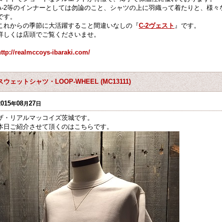
A-2等のインナーとしては勿論のこと、シャツの上に羽織って着たりと、様
です。
これからの季節に大活躍すること間違いなしの『
C-2ヴェスト
』です。
詳しくは店頭でご覧くださいませ。
http://realmccoys-ibaraki.com/
スウェットシャツ・LOOP-WHEEL (MC13111)
2015
08
27
年
月
日
ザ・リアルマッコイズ茨城です。
本日ご紹介させて頂くのはこちらです。