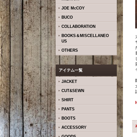
JOE McCOY
BUCO
COLLABORATION
BOOKS＆MISCELLANEO
US
OTHERS
アイテム一覧
JACKET
CUT&SEWN
SHIRT
PANTS
BOOTS
ACCESSORY
GOODS