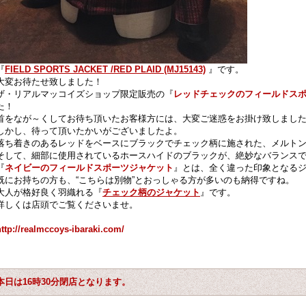
『
FIELD SPORTS JACKET /RED PLAID (MJ15143)
』です。
大変お待たせ致しました！
ザ・リアルマッコイズショップ限定販売の『
レッドチェックのフィールドス
た！
首をなが～くしてお待ち頂いたお客様方には、大変ご迷惑をお掛け致しまし
しかし、待って頂いたかいがございましたよ。
落ち着きのあるレッドをベースにブラックでチェック柄に施された、メルト
そして、細部に使用されているホースハイドのブラックが、絶妙なバランス
『
ネイビーのフィールドスポーツジャケット
』とは、全く違った印象となる
既にお持ちの方も、“こちらは別物”とおっしゃる方が多いのも納得ですね。
大人が格好良く羽織れる『
チェック柄のジャケット
』です。
詳しくは店頭でご覧くださいませ。
http://realmccoys-ibaraki.com/
本日は16時30分閉店となります。