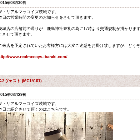
2015
08
30
年
月
日
ザ・リアルマッコイズ茨城です。
本日の営業時間の変更のお知らせをさせて頂きます。
茨城店の店舗前の通りが、鹿島神社祭礼の為に17時より交通規制が掛かります
とさせて頂きます。
ご来店を予定されていたお客様方には大変ご迷惑をお掛け致しますが、どう
http://www.realmccoys-ibaraki.com/
C-2ヴェスト (MC15101)
2015
08
29
年
月
日
ザ・リアルマッコイズ茨城です。
本日ご紹介させて頂くのはこちらです。