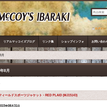
ザ・リアルマッコイズ
ログイン
リアルマッコイズブログ
リンク集
ショップインフォ
お問い合わ
年8月
5年8月
件
フィールドスポーツジャケット・RED PLAID (MJ15143)
2015
08
31
年
月
日