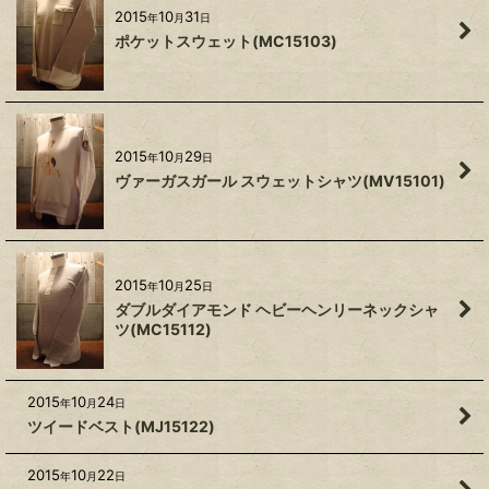
2015
10
31
年
月
日
ポケットスウェット(MC15103)
2015
10
29
年
月
日
ヴァーガスガール スウェットシャツ(MV15101)
2015
10
25
年
月
日
ダブルダイアモンド ヘビーヘンリーネックシャ
ツ(MC15112)
2015
10
24
年
月
日
ツイードベスト(MJ15122)
2015
10
22
年
月
日