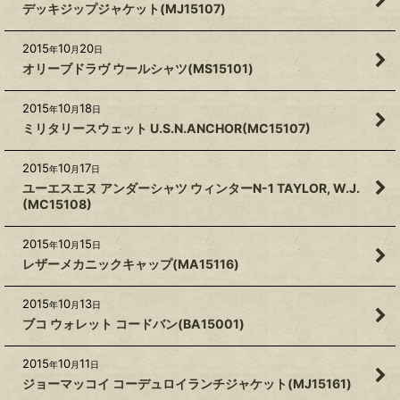
デッキジップジャケット(MJ15107)
2015
10
20
年
月
日
オリーブドラヴ ウールシャツ(MS15101)
2015
10
18
年
月
日
ミリタリースウェット U.S.N.ANCHOR(MC15107)
2015
10
17
年
月
日
ユーエスエヌ アンダーシャツ ウィンターN-1 TAYLOR, W.J.
(MC15108)
2015
10
15
年
月
日
レザーメカニックキャップ(MA15116)
2015
10
13
年
月
日
ブコ ウォレット コードバン(BA15001)
2015
10
11
年
月
日
ジョーマッコイ コーデュロイランチジャケット(MJ15161)