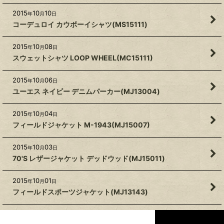
2015
10
10
年
月
日
コーデュロイ カウボーイシャツ(MS15111)
2015
10
08
年
月
日
スウェットシャツ LOOP WHEEL(MC15111)
2015
10
06
年
月
日
ユーエス ネイビー デニムパーカー(MJ13004)
2015
10
04
年
月
日
フィールドジャケット M-1943(MJ15007)
2015
10
03
年
月
日
70'S レザージャケット デッドウッド(MJ15011)
2015
10
01
年
月
日
フィールドスポーツジャケット(MJ13143)