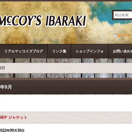
ザ・リアルマッコイズ
ログイン
リアルマッコイズブログ
リンク集
ショップインフォ
お問い合わ
年9月
2年9月
件
WEP ジャケット
2022
09
30
年
月
日