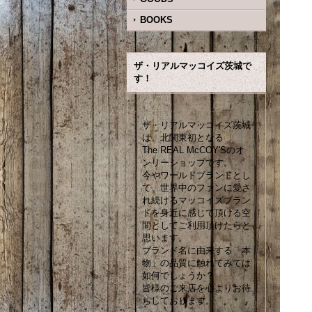
BOOKS
ザ・リアルマッコイズ茨城で
す！
ザ・リアルマッコイズ茨城
は、北関東初となる
The REAL McCOY'Sのオ
ンリーショップです。
今やワールドブランドとし
て、世界中のファンに愛さ
れ続けるマッコイズブラン
ドを身近に感じて頂ける空
間としてご利用頂けたらと
思います。
ブランド名に由来する「本
物」の品質に触れてみては
如何でしょうか？
皆様のご来店を心よりお待
ちしております。