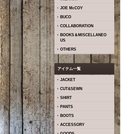
JOE McCOY
BUCO
COLLABORATION
BOOKS＆MISCELLANEO
US
OTHERS
アイテム一覧
JACKET
CUT&SEWN
SHIRT
PANTS
BOOTS
ACCESSORY
GOODS