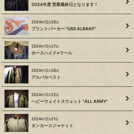
2024年度 営業最終日となります！
2024
12
28
年
月
日
プリントパーカー "USS ALBANY"
2024
12
27
年
月
日
ホースハイド×ウール
2024
12
26
年
月
日
アルパカベスト
2024
12
22
年
月
日
ヘビーウェイトスウェット "ALL ARMY"
2024
12
21
年
月
日
タンカースジャケット