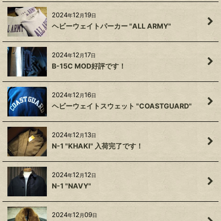
2024
12
19
年
月
日
ヘビーウェイトパーカー "ALL ARMY"
2024
12
17
年
月
日
B-15C MOD好評です！
2024
12
16
年
月
日
ヘビーウェイトスウェット "COASTGUARD"
2024
12
13
年
月
日
N-1 "KHAKI" 入荷完了です！
2024
12
12
年
月
日
N-1 "NAVY"
2024
12
09
年
月
日