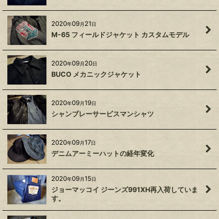
2020
09
21
年
月
日
M-65 フィールドジャケット カスタムモデル
2020
09
20
年
月
日
BUCO メカニックジャケット
2020
09
19
年
月
日
シャンブレーサービスマンシャツ
2020
09
17
年
月
日
デニムアーミーハットの経年変化
2020
09
15
年
月
日
ジョーマッコイ ジーンズ991XH再入荷していま
す。