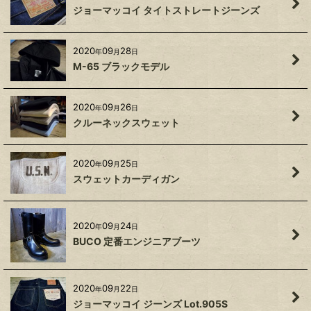
ジョーマッコイ タイトストレートジーンズ
2020
09
28
年
月
日
M-65 ブラックモデル
2020
09
26
年
月
日
クルーネックスウェット
2020
09
25
年
月
日
スウェットカーディガン
2020
09
24
年
月
日
BUCO 定番エンジニアブーツ
2020
09
22
年
月
日
ジョーマッコイ ジーンズ Lot.905S