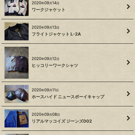
2020
09
14
年
月
日
ワークジャケット
2020
09
13
年
月
日
フライトジャケット L-2A
2020
09
12
年
月
日
ヒッコリーワークシャツ
2020
09
11
年
月
日
ホースハイド ニュースボーイキャップ
2020
09
08
年
月
日
リアルマッコイズ ジーンズ002