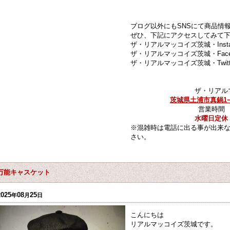
ブログ以外にもSNSにて商品情
ぜひ、下記にアクセスしてみて
ザ・リアルマッコイズ茨城・Insta
ザ・リアルマッコイズ茨城・Face
ザ・リアルマッコイズ茨城・Twitt
ザ・リアル
茨城県土浦市真鍋1−
営業時間 12
水曜日定休
※混雑時は電話に出る事が出来
さい。
万能キャスケット
2025
08
25
年
月
日
こんにちは
リアルマッコイズ茨城です。