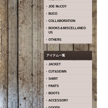
JOE McCOY
BUCO
COLLABORATION
BOOKS＆MISCELLANEO
US
OTHERS
アイテム一覧
JACKET
CUT&SEWN
SHIRT
PANTS
BOOTS
ACCESSORY
GOODS