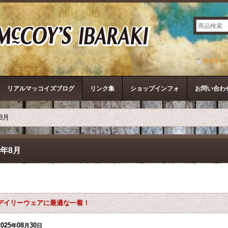
ザ・リアルマッコイズ
ログイン
リアルマッコイズブログ
リンク集
ショップインフォ
お問い合わ
年8月
5年8月
件
デイリーウェアに最適な一着！
2025
08
30
年
月
日