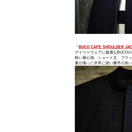
『
BUCO CAPE SHOULDER JAC
デイリーウェアに最適なBUCO
軽い着心地、ショート丈、ブラ
素が揃った非常に使い勝手の良