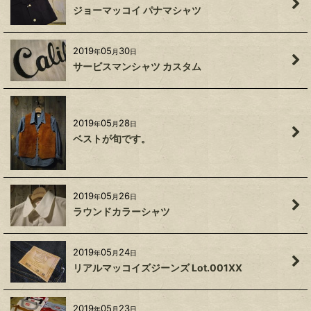
ジョーマッコイ パナマシャツ
2019
05
30
年
月
日
サービスマンシャツ カスタム
2019
05
28
年
月
日
ベストが旬です。
2019
05
26
年
月
日
ラウンドカラーシャツ
2019
05
24
年
月
日
リアルマッコイズジーンズ Lot.001XX
2019
05
23
年
月
日