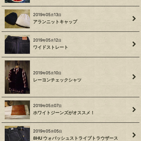
2019
05
13
年
月
日
アランニットキャップ
2019
05
12
年
月
日
ワイドストレート
2019
05
10
年
月
日
レーヨンチェックシャツ
2019
05
07
年
月
日
ホワイトジーンズがオススメ！
2019
05
05
年
月
日
8HU ウォバッシュストライプトラウザース