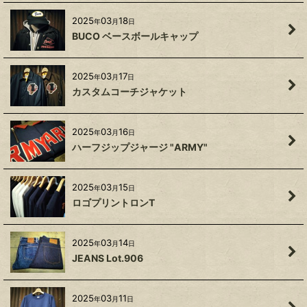
2025
03
18
年
月
日
BUCO ベースボールキャップ
2025
03
17
年
月
日
カスタムコーチジャケット
2025
03
16
年
月
日
ハーフジップジャージ "ARMY"
2025
03
15
年
月
日
ロゴプリントロンT
2025
03
14
年
月
日
JEANS Lot.906
2025
03
11
年
月
日