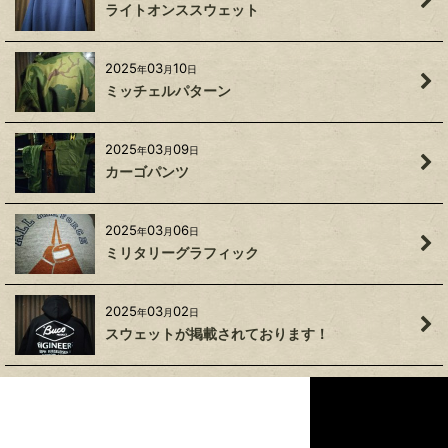
ライトオンススウェット
2025
03
10
年
月
日
ミッチェルパターン
2025
03
09
年
月
日
カーゴパンツ
2025
03
06
年
月
日
ミリタリーグラフィック
2025
03
02
年
月
日
スウェットが掲載されております！