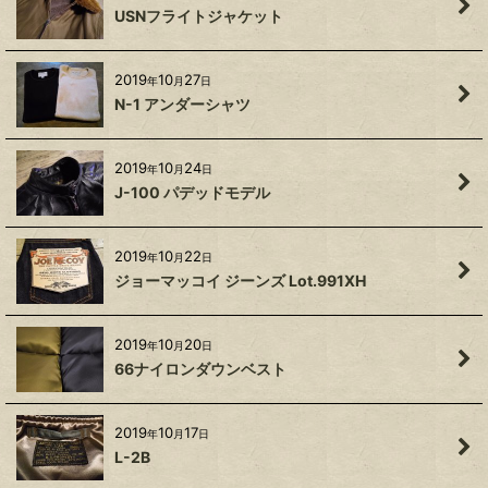
USNフライトジャケット
2019
10
27
年
月
日
N-1 アンダーシャツ
2019
10
24
年
月
日
J-100 パデッドモデル
2019
10
22
年
月
日
ジョーマッコイ ジーンズ Lot.991XH
2019
10
20
年
月
日
66ナイロンダウンベスト
2019
10
17
年
月
日
L-2B