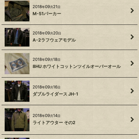
2018
09
21
年
月
日
M-51パーカー
2018
09
20
年
月
日
A-2ラフウェアモデル
2018
09
18
年
月
日
8HU ホワイトコットンツイルオーバーオール
2018
09
16
年
月
日
ダブルライダース JH-1
2018
09
14
年
月
日
ライトアウター その2