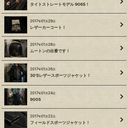
タイトストレートモデル 906S！
2017
01
29
年
月
日
レザーカーコート！
2017
01
28
年
月
日
ムートンの出番です！
2017
01
26
年
月
日
30'Sレザースポーツジャケット！
2017
01
24
年
月
日
900S
2017
01
22
年
月
日
フィールドスポーツジャケット！