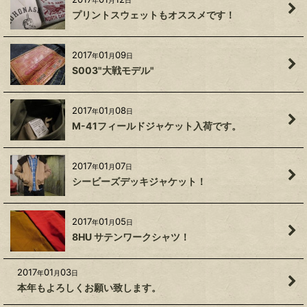
年
月
日
プリントスウェットもオススメです！
2017
01
09
年
月
日
S003"大戦モデル"
2017
01
08
年
月
日
M-41フィールドジャケット入荷です。
2017
01
07
年
月
日
シービーズデッキジャケット！
2017
01
05
年
月
日
8HU サテンワークシャツ！
2017
01
03
年
月
日
本年もよろしくお願い致します。