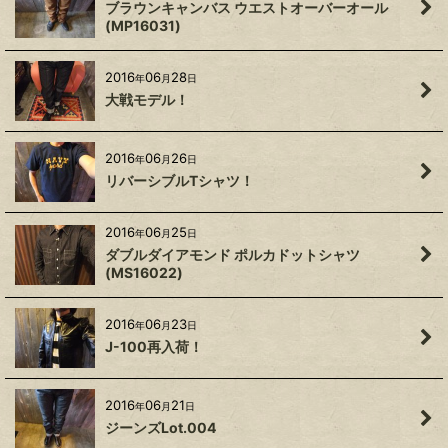
ブラウンキャンバス ウエストオーバーオール
(MP16031)
2016
06
28
年
月
日
大戦モデル！
2016
06
26
年
月
日
リバーシブルTシャツ！
2016
06
25
年
月
日
ダブルダイアモンド ポルカドットシャツ
(MS16022)
2016
06
23
年
月
日
J-100再入荷！
2016
06
21
年
月
日
ジーンズLot.004