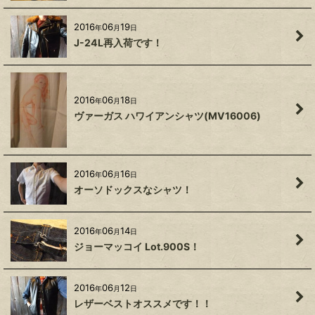
2016
06
19
年
月
日
J-24L再入荷です！
2016
06
18
年
月
日
ヴァーガス ハワイアンシャツ(MV16006)
2016
06
16
年
月
日
オーソドックスなシャツ！
2016
06
14
年
月
日
ジョーマッコイ Lot.900S！
2016
06
12
年
月
日
レザーベストオススメです！！