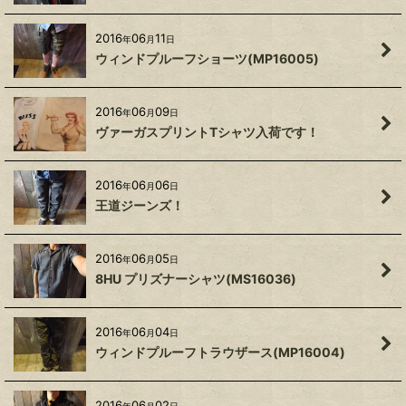
2016
06
11
年
月
日
ウィンドプルーフショーツ(MP16005)
2016
06
09
年
月
日
ヴァーガスプリントTシャツ入荷です！
2016
06
06
年
月
日
王道ジーンズ！
2016
06
05
年
月
日
8HU プリズナーシャツ(MS16036)
2016
06
04
年
月
日
ウィンドプルーフトラウザース(MP16004)
2016
06
02
年
月
日