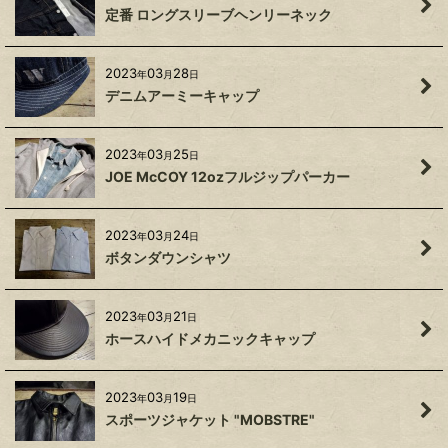
定番 ロングスリーブヘンリーネック
2023
03
28
年
月
日
デニムアーミーキャップ
2023
03
25
年
月
日
JOE McCOY 12ozフルジップパーカー
2023
03
24
年
月
日
ボタンダウンシャツ
2023
03
21
年
月
日
ホースハイドメカニックキャップ
2023
03
19
年
月
日
スポーツジャケット "MOBSTRE"