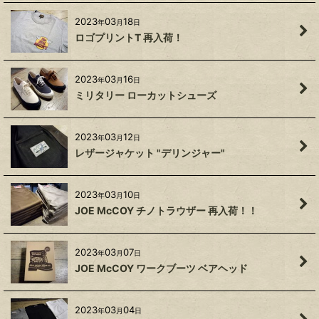
2023
03
18
年
月
日
ロゴプリントT 再入荷！
2023
03
16
年
月
日
ミリタリー ローカットシューズ
2023
03
12
年
月
日
レザージャケット "デリンジャー"
2023
03
10
年
月
日
JOE McCOY チノトラウザー 再入荷！！
2023
03
07
年
月
日
JOE McCOY ワークブーツ ベアヘッド
2023
03
04
年
月
日