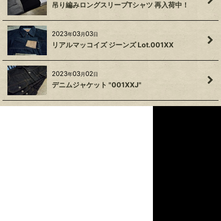
吊り編みロングスリーブTシャツ 再入荷中！
2023
03
03
年
月
日
リアルマッコイズ ジーンズ Lot.001XX
2023
03
02
年
月
日
デニムジャケット "001XXJ"