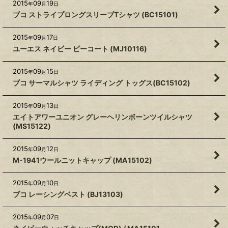
2015
09
19
年
月
日
ブコ ストライプロングスリーブTシャツ (BC15101)
2015
09
17
年
月
日
ユーエス ネイビー ピーコート (MJ10116)
2015
09
15
年
月
日
ブコ サーマルシャツ ライディング トッグス(BC15102)
2015
09
13
年
月
日
エイトアワーユニオン グレーヘリンボーンツイルシャツ
(MS15122)
2015
09
12
年
月
日
M-1941ウールニットキャップ (MA15102)
2015
09
10
年
月
日
ブコ レーシングベスト (BJ13103)
2015
09
07
年
月
日