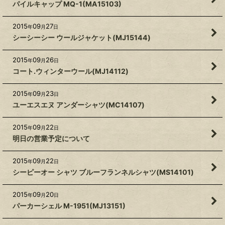
パイルキャップ MQ-1(MA15103)
2015
09
27
年
月
日
シーシーシー ウールジャケット(MJ15144)
2015
09
26
年
月
日
コート.ウィンターウール(MJ14112)
2015
09
23
年
月
日
ユーエスエヌ アンダーシャツ(MC14107)
2015
09
22
年
月
日
明日の営業予定について
2015
09
22
年
月
日
シーピーオー シャツ ブルーフランネルシャツ(MS14101)
2015
09
20
年
月
日
パーカーシェル M-1951(MJ13151)