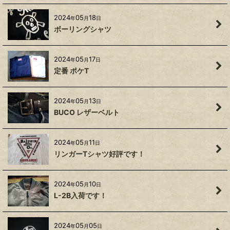
2024
05
18
年
月
日
ボーリングシャツ
2024
05
17
年
月
日
定番 ポケT
2024
05
13
年
月
日
BUCO レザーベルト
2024
05
11
年
月
日
リンガーTシャツ好評です！
2024
05
10
年
月
日
L-2B入荷です！
2024
05
05
年
月
日