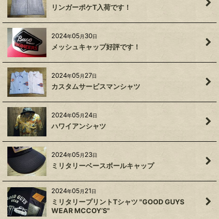
リンガーポケT入荷です！
2024
05
30
年
月
日
メッシュキャップ好評です！
2024
05
27
年
月
日
カスタムサービスマンシャツ
2024
05
24
年
月
日
ハワイアンシャツ
2024
05
23
年
月
日
ミリタリーベースボールキャップ
2024
05
21
年
月
日
ミリタリープリントTシャツ "GOOD GUYS
WEAR MCCOY’S"