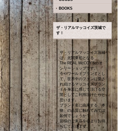
BOOKS
ザ・リアルマッコイズ茨城で
す！
ザ・リアルマッコイズ茨城
は、北関東初となる
The REAL McCOY'Sのオ
ンリーショップです。
今やワールドブランドとし
て、世界中のファンに愛さ
れ続けるマッコイズブラン
ドを身近に感じて頂ける空
間としてご利用頂けたらと
思います。
ブランド名に由来する「本
物」の品質に触れてみては
如何でしょうか？
皆様のご来店を心よりお待
ちしております。