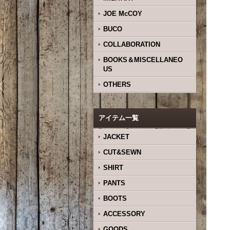
JOE McCOY
BUCO
COLLABORATION
BOOKS＆MISCELLANEO
US
OTHERS
アイテム一覧
JACKET
CUT&SEWN
SHIRT
PANTS
BOOTS
ACCESSORY
GOODS