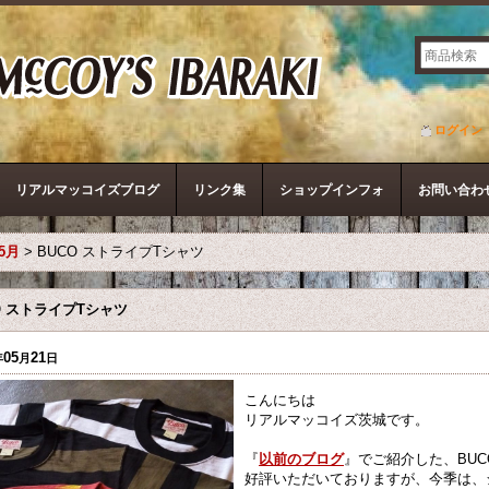
ザ・リアルマッコイズ
ログイン
リアルマッコイズブログ
リンク集
ショップインフォ
お問い合わ
年5月
>
BUCO ストライプTシャツ
O ストライプTシャツ
05
21
年
月
日
こんにちは
リアルマッコイズ茨城です。
『
以前のブログ
』でご紹介した、BU
好評いただいておりますが、今季は、