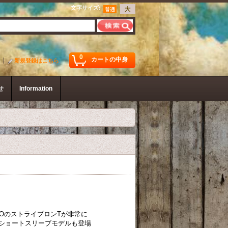
文字サイズ
:
0
カートの中身
新規登録はこちら
せ
Information
COのストライプロンTが非常に
ショートスリーブモデルも登場